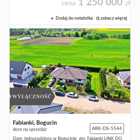
1 250 000
cena
zł
Dodaj do notatnika
zobacz więcej
Fabianki,
Bogucin
ARK-DS-5544
dom na sprzedaż
Dom Jednorodzinny w Bogucinie gm. Fabianki LINK DO