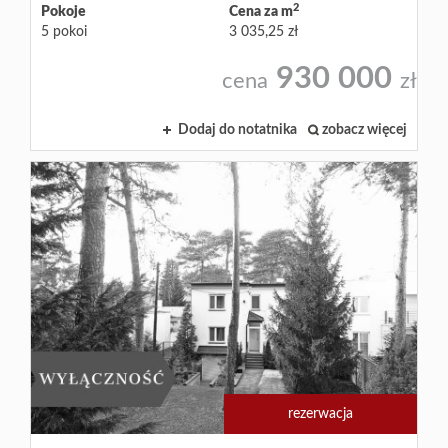
2
Pokoje
Cena za m
5 pokoi
3 035,25 zł
930 000
cena
zł
Dodaj do notatnika
zobacz więcej
rezerwacja