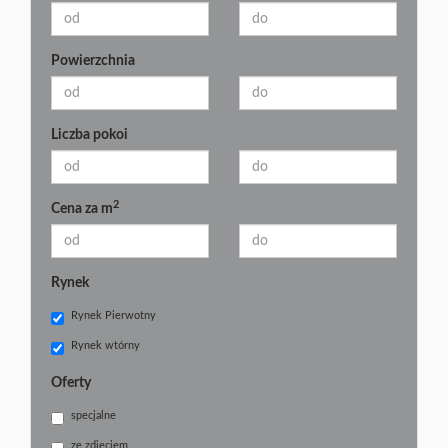
Powierzchnia
Liczba pokoi
2
Cena za m
Rynek
Rynek Pierwotny
Rynek wtórny
Oferty
specjalne
ze zdjęciem