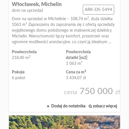
Włocławek,
Michelin
ARK-DS-5494
dom na sprzedaż
Dom na sprzedaż w Michelinie – 108,74 m², duża działka
1063 m² Zapraszamy do zapoznania się z ofertą sprzedaży
wyjątkowego domu położonego w malowniczej dzielnicy
Michelin. Nieruchomość łączy komfort, przestrzeń oraz
ogromne możliwości aranżacyjne, co czyni ją idealnym ...
Powierzchnia
Powierzchnia
2
218,40 m
działki [m2]
1 063 m²
2
Pokoje
Cena za m
6 pokoi
3 434,07 zł
750 000
cena
zł
Dodaj do notatnika
zobacz więcej