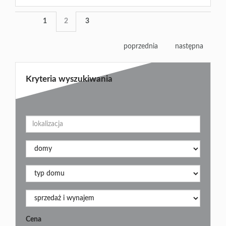
1
2
3
poprzednia
następna
Kryteria wyszukiwania
Cena