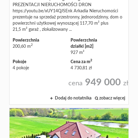
PREZENTACJI NIERUCHOMOŚCI DRON
https://youtu.be/xUY14QJSEnk Arkadia Nieruchomości
prezentuje na sprzedaż przestronny, jednorodzinny, dom o
powierzchni użytkowej wynoszącej 117,70 m² plus
21,5 m² garaż , zlokalizowany ...
Powierzchnia
Powierzchnia
2
200,60 m
działki [m2]
927 m²
2
Pokoje
Cena za m
4 pokoje
4 730,81 zł
949 000
cena
zł
Dodaj do notatnika
zobacz więcej