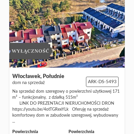
Włocławek,
Południe
ARK-DS-5493
dom na sprzedaż
Na sprzedaż dom szeregowy o powierzchni użytkowej 171
m² – funkcjonalny, z działką 515m²
LINK DO PREZENTACJI NIERUCHOMOŚCI DRON
https://youtu.be/4otTGRexYLk Oferuję na sprzedaż
komfortowy dom w zabudowie szeregowej, wybudowany
...
Powierzchnia
Powierzchnia