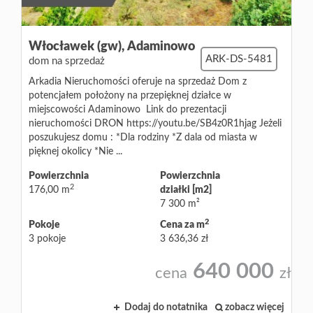
Włocławek (gw),
Adaminowo
ARK-DS-5481
dom na sprzedaż
Arkadia Nieruchomości oferuje na sprzedaż Dom z
potencjałem położony na przepięknej działce w
miejscowości Adaminowo Link do prezentacji
nieruchomości DRON https://youtu.be/SB4z0R1hjag Jeżeli
poszukujesz domu : *Dla rodziny *Z dala od miasta w
pięknej okolicy *Nie ...
Powierzchnia
Powierzchnia
2
176,00 m
działki [m2]
7 300 m²
2
Pokoje
Cena za m
3 pokoje
3 636,36 zł
640 000
cena
zł
Dodaj do notatnika
zobacz więcej