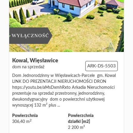
Kowal,
Więsławice
ARK-DS-5503
dom na sprzedaż
Dom Jednorodzinny w Więsławicach-Parcele gm. Kowal
LINK DO PREZENTACJI NIERUCHOMOŚCI DRON
https://youtu.be/aMsDxmhRxto Arkadia Nieruchomości
prezentuje na sprzedaż przestronny, jednorodzinny,
dwukondygnacyjny dom o powierzchni użytkowej
wynoszącej 132 m² plus ...
Powierzchnia
Powierzchnia
2
306,40 m
działki [m2]
2 200 m²