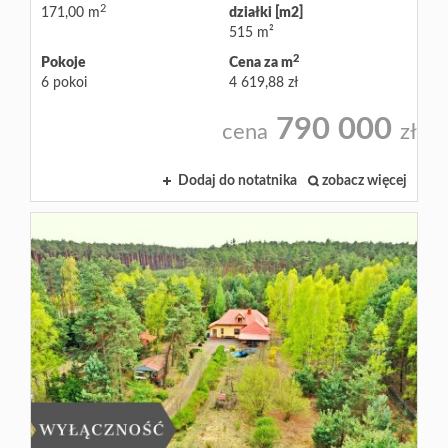
2
171,00 m
działki [m2]
515 m²
2
Pokoje
Cena za m
6 pokoi
4 619,88 zł
790 000
cena
zł
Dodaj do notatnika
zobacz więcej