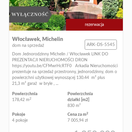
Blog
rezerwacja
Włocławek,
Michelin
ARK-DS-5545
dom na sprzedaż
Dom Jednorodzinny Michelin / Włocławek LINK DO
PREZENTACJI NIERUCHOMOŚCI DRON
https://youtu.be/CFMwrHcRTF0 Arkadia Nieruchomości
prezentuje na sprzedaż przestronny, jednorodzinny, dom o
powierzchni użytkowej wynoszącej 130.44 m² plus
21,3 m² garaż w bryle , ...
Powierzchnia
Powierzchnia
2
178,42 m
działki [m2]
830 m²
2
Pokoje
Cena za m
4 pokoje
7 005,94 zł