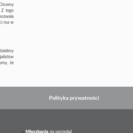
 Chcemy
 Z tego
pozwala
ści ma w
zielimy
alistów
ymy, że
Polityka prywatności
Mieszkania
na sprzedaż