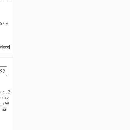
57 zł
więcej
99
ne , 2-
oku z
iego W
m na