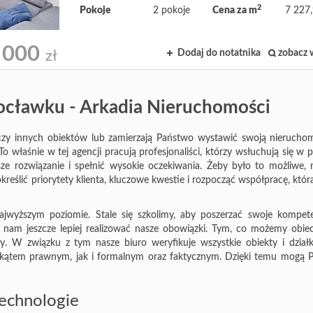
2
Pokoje
2 pokoje
Cena za m
7 227,
 000
Dodaj do notatnika
zobacz 
zł
ocławku - Arkadia Nieruchomości
i czy innych obiektów lub zamierzają Państwo wystawić swoją nierucho
 właśnie w tej agencji pracują profesjonaliści, którzy wsłuchują się w 
sze rozwiązanie i spełnić wysokie oczekiwania. Żeby było to możliwe, 
reślić priorytety klienta, kluczowe kwestie i rozpocząć współpracę, któr
ajwyższym poziomie. Stale się szkolimy, aby poszerzać swoje kompet
nam jeszcze lepiej realizować nasze obowiązki. Tym, co możemy obieca
. W związku z tym nasze biuro weryfikuje wszystkie obiekty i działki
d kątem prawnym, jak i formalnym oraz faktycznym. Dzięki temu mogą 
echnologie