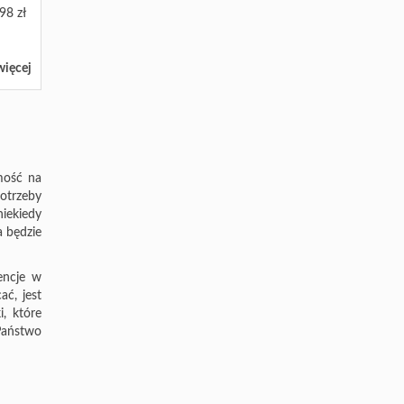
98 zł
więcej
mość na
potrzeby
niekiedy
a będzie
encje w
ć, jest
, które
Państwo