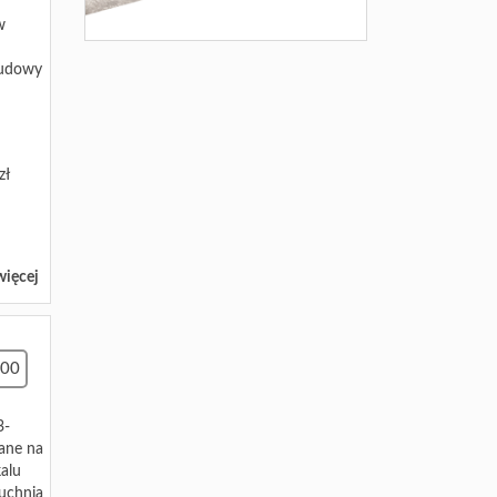
w
budowy
zł
więcej
00
3-
ane na
kalu
kuchnia