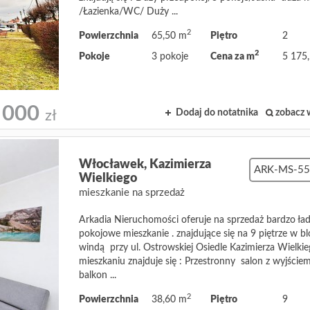
/Łazienka/WC/ Duży ...
2
Powierzchnia
65,50 m
Piętro
2
2
Pokoje
3 pokoje
Cena za m
5 175,
 000
Dodaj do notatnika
zobacz 
zł
Włocławek,
Kazimierza
ARK-MS-55
Wielkiego
mieszkanie na sprzedaż
Arkadia Nieruchomości oferuje na sprzedaż bardzo ład
pokojowe mieszkanie . znajdujące się na 9 piętrze w bl
windą przy ul. Ostrowskiej Osiedle Kazimierza Wielk
mieszkaniu znajduje się : Przestronny salon z wyjście
balkon ...
2
Powierzchnia
38,60 m
Piętro
9