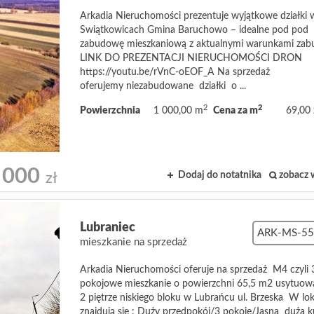
Arkadia Nieruchomości prezentuje wyjątkowe działki 
Swiątkowicach Gmina Baruchowo – idealne pod pod
zabudowę mieszkaniową z aktualnymi warunkami za
LINK DO PREZENTACJI NIERUCHOMOŚCI DRON
https://youtu.be/rVnC-oEOF_A Na sprzedaż
oferujemy niezabudowane działki o ...
2
2
Powierzchnia
1 000,00 m
Cena za m
69,00 
 000
Dodaj do notatnika
zobacz 
zł
Lubraniec
ARK-MS-55
mieszkanie na sprzedaż
Arkadia Nieruchomości oferuje na sprzedaż M4 czyli 
pokojowe mieszkanie o powierzchni 65,5 m2 usytuow
2 piętrze niskiego bloku w Lubrańcu ul. Brzeska W lo
znajdują się : Duży przedpokój/3 pokoje/Jasna duża 