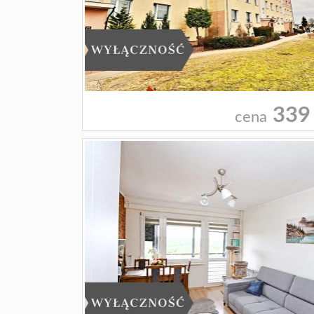
339
cena