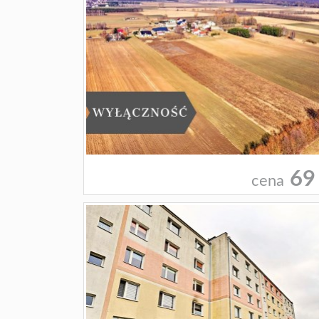
69
cena