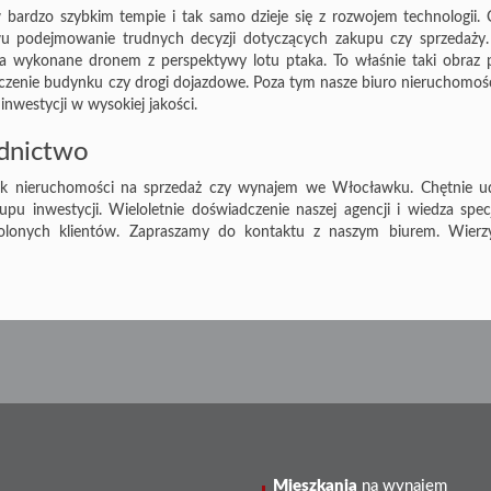
 bardzo szybkim tempie i tak samo dzieje się z rozwojem technologii.
u podejmowanie trudnych decyzji dotyczących zakupu czy sprzedaży.
cia wykonane dronem z perspektywy lotu ptaka. To właśnie taki obraz 
toczenie budynku czy drogi dojazdowe. Poza tym nasze biuro nieruchomo
 inwestycji w wysokiej jakości.
ednictwo
ek nieruchomości na sprzedaż czy wynajem we Włocławku. Chętnie ud
 inwestycji. Wieloletnie doświadczenie naszej agencji i wiedza specj
wolonych klientów. Zapraszamy do kontaktu z naszym biurem. Wierz
Mieszkania
na wynajem