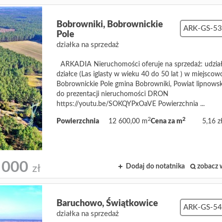
Bobrowniki,
Bobrownickie
ARK-GS-5
Pole
działka na sprzedaż
ARKADIA Nieruchomości oferuje na sprzedaż: udzia
działce (Las iglasty w wieku 40 do 50 lat ) w miejscow
Bobrownickie Pole gmina Bobrowniki, Powiat lipnowsk
do prezentacji nieruchomości DRON
https://youtu.be/SOKQYPxOaVE Powierzchnia ...
2
2
Powierzchnia
12 600,00 m
Cena za m
5,16 z
 000
Dodaj do notatnika
zobacz 
zł
Baruchowo,
Świątkowice
ARK-GS-5
działka na sprzedaż