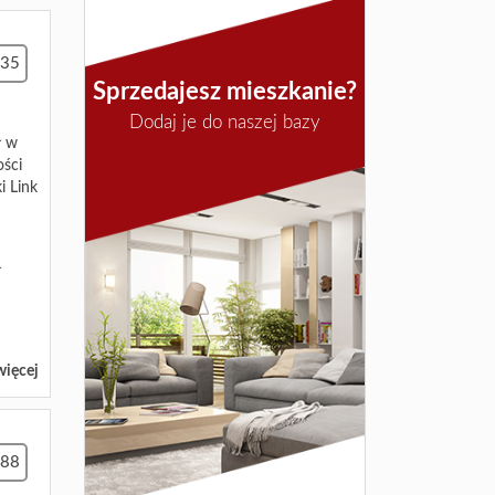
335
Sprzedajesz mieszkanie?
Dodaj je do naszej bazy
ł w
ości
i Link
ł
więcej
488