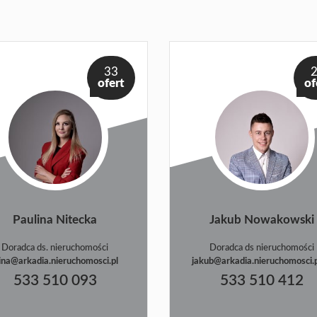
33
ofert
of
Paulina Nitecka
Jakub Nowakowski
Doradca ds. nieruchomości
Doradca ds nieruchomości
ina@arkadia.nieruchomosci.pl
jakub@arkadia.nieruchomosci.
533 510 093
533 510 412