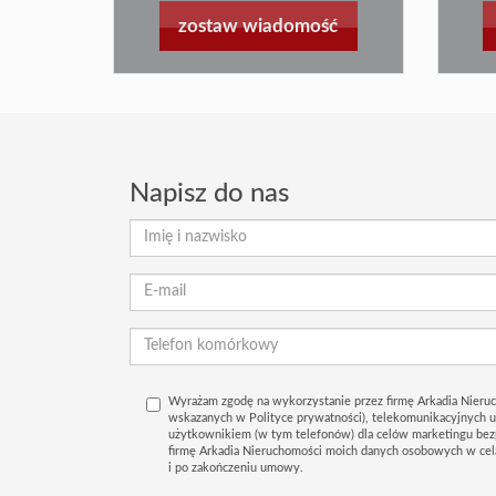
zostaw wiadomość
Napisz do nas
Wyrażam zgodę na wykorzystanie przez firmę Arkadia Nieruc
wskazanych w Polityce prywatności), telekomunikacyjnych 
użytkownikiem (w tym telefonów) dla celów marketingu bez
firmę Arkadia Nieruchomości moich danych osobowych w ce
i po zakończeniu umowy.