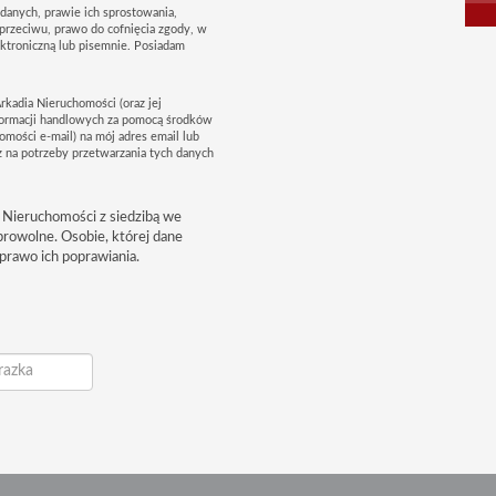
danych, prawie ich sprostowania,
sprzeciwu, prawo do cofnięcia zgody, w
troniczną lub pisemnie. Posiadam
rkadia Nieruchomości (oraz jej
formacji handlowych za pomocą środków
omości e-mail) na mój adres email lub
 na potrzeby przetwarzania tych danych
 Nieruchomości z siedzibą we
browolne. Osobie, której dane
prawo ich poprawiania.