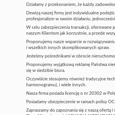
Działamy z przekonaniem, że każdy zadowolony 
Dewizą naszej firmy jest indywidualne podejś
profesjonalizm w swoim działaniu, jednocześni
W celu zabezpieczenia transakcji, oferowan
naszym Klientom jak korzystnie, a przede ws
Proponujemy nasze wsparcie w rozwiązywan
i wszelkich innych skomplikowanych spraw.
Jesteśmy pośrednikami w obrocie nieruchomoś
Proponujemy wyjątkową reklamę Państwa nieru
się w siedzibie biura.
Oczywiście stosujemy również tradycyjne tech
harmonogramu), i wiele innych.
Nasza firma posiada licencję o nr 20302 w Pol
Posiadamy ubezpieczenie w ramach polisy OC
Zapraszamy do zapoznania się z naszą ofertą i 