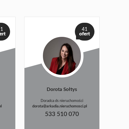
21
41
ert
ofert
Dorota Sołtys
Doradca ds nieruchomości
pl
dorota@arkadia.nieruchomosci.pl
533 510 070