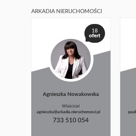
ARKADIA NIERUCHOMOŚCI
18
ofert
Agnieszka Nowakowska
Właściciel
agnieszka@arkadia.nieruchomosci.pl
paul
733 510 054