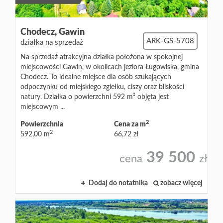
Chodecz,
Gawin
ARK-GS-5708
działka na sprzedaż
Na sprzedaż atrakcyjna działka położona w spokojnej
miejscowości Gawin, w okolicach jeziora Ługowiska, gmina
Chodecz. To idealne miejsce dla osób szukających
odpoczynku od miejskiego zgiełku, ciszy oraz bliskości
natury. Działka o powierzchni 592 m² objęta jest
miejscowym ...
2
Powierzchnia
Cena za m
2
592,00 m
66,72 zł
39 500
cena
zł
Dodaj do notatnika
zobacz więcej