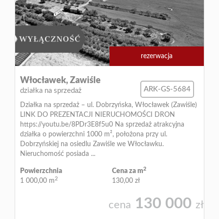
rezerwacja
Włocławek,
Zawiśle
ARK-GS-5684
działka na sprzedaż
Działka na sprzedaż – ul. Dobrzyńska, Włocławek (Zawiśle)
LINK DO PREZENTACJI NIERUCHOMOŚCI DRON
https://youtu.be/8PDr3E8f5u0 Na sprzedaż atrakcyjna
działka o powierzchni 1000 m², położona przy ul.
Dobrzyńskiej na osiedlu Zawiśle we Włocławku.
Nieruchomość posiada ...
2
Powierzchnia
Cena za m
2
1 000,00 m
130,00 zł
130 000
cena
zł