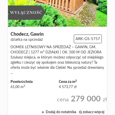
Blog
Chodecz,
Gawin
ARK-GS-5757
działka na sprzedaż
DOMEK LETNISOWY NA SPRZEDAŻ – GAWIN, GM.
CHODECZ | 1277 m² DZIAŁKI | OK. 500 M OD JEZIORA
Szukasz miejsca, w którym możesz odpocząć od miejskiego
zgiełku i cieszyć się spokojem oraz bliskością natury? Ta
oferta może być właśnie dla Ciebie! Na sprzedaż drewniany
...
2
Powierzchnia
Cena za m
2
61,00 m
4 573,77 zł
279 000
cena
zł
Dodaj do notatnika
zobacz więcej