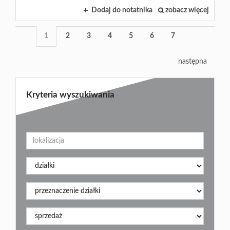
Dodaj do notatnika
zobacz więcej
1
2
3
4
5
6
7
następna
Kryteria wyszukiwania