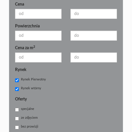
Cena
Powierzchnia
2
Cena za m
Rynek
Rynek Pierwotny
Rynek wtórny
Oferty
specjalne
ze zdjęciem
bez prowizji