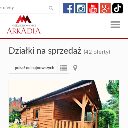
Strona
Działki na sprzedaż
(42 oferty)
główna
Oferty
pokaż od najnowszych
Zgłoszen
O
firmie
Kontakt
Dron
RODO