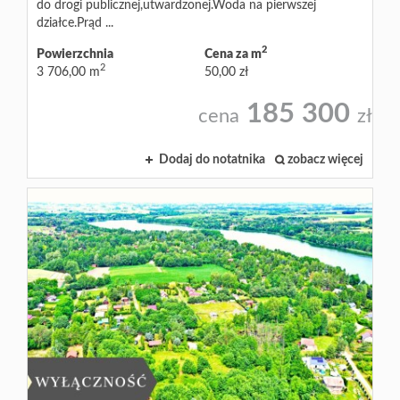
do drogi publicznej,utwardzonej.Woda na pierwszej
działce.Prąd ...
2
Powierzchnia
Cena za m
2
3 706,00 m
50,00 zł
185 300
cena
zł
Dodaj do notatnika
zobacz więcej