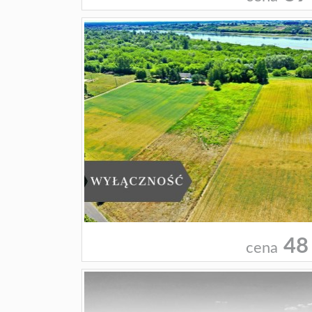
48
cena