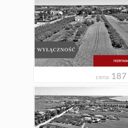
rezerwa
187
cena