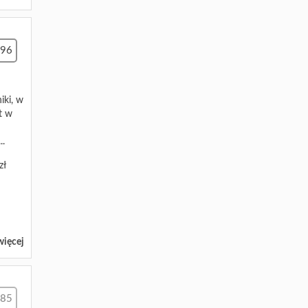
696
iki, w
t w
..
zł
więcej
685