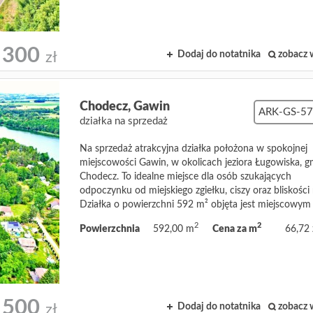
 300
Dodaj do notatnika
zobacz 
zł
Chodecz,
Gawin
ARK-GS-5
działka na sprzedaż
Na sprzedaż atrakcyjna działka położona w spokojnej
miejscowości Gawin, w okolicach jeziora Ługowiska, g
Chodecz. To idealne miejsce dla osób szukających
odpoczynku od miejskiego zgiełku, ciszy oraz bliskości 
Działka o powierzchni 592 m² objęta jest miejscowym .
2
2
Powierzchnia
592,00 m
Cena za m
66,72 
 500
Dodaj do notatnika
zobacz 
zł