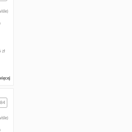
iśle)
a
 zł
więcej
684
iśle)
a