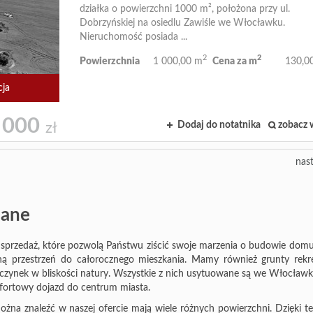
działka o powierzchni 1000 m², położona przy ul.
Dobrzyńskiej na osiedlu Zawiśle we Włocławku.
Nieruchomość posiada ...
2
2
Powierzchnia
1 000,00 m
Cena za m
130,00
cja
 000
Dodaj do notatnika
zobacz 
zł
nas
lane
 na sprzedaż, które pozwolą Państwu ziścić swoje marzenia o budowie domu
ną przestrzeń do całorocznego mieszkania. Mamy również grunty rekre
zynek w bliskości natury. Wszystkie z nich usytuowane są we Włocławk
omfortowy dojazd do centrum miasta.
można znaleźć w naszej ofercie mają wiele różnych powierzchni. Dzięki 