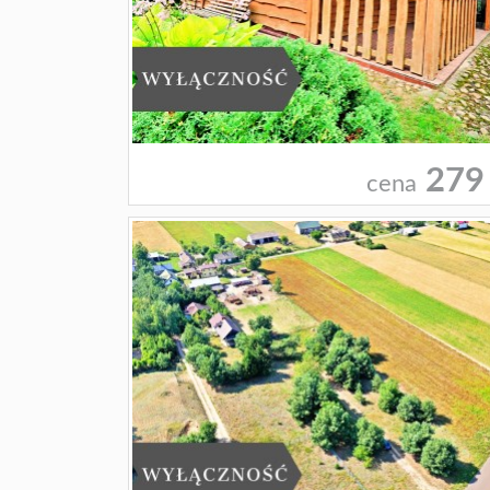
279
cena