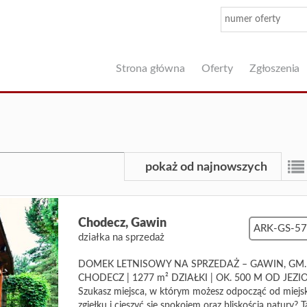
Strona główna
Oferty
Zgłoszenia
pokaż od najnowszych
Chodecz,
Gawin
ARK-GS-5
działka na sprzedaż
DOMEK LETNISOWY NA SPRZEDAŻ – GAWIN, GM.
CHODECZ | 1277 m² DZIAŁKI | OK. 500 M OD JEZI
Szukasz miejsca, w którym możesz odpocząć od miejs
zgiełku i cieszyć się spokojem oraz bliskością natury? T