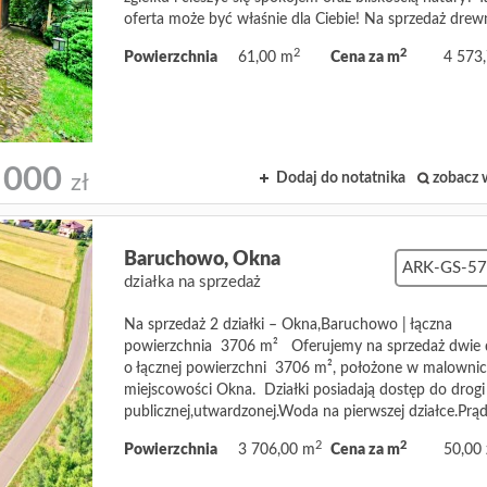
oferta może być właśnie dla Ciebie! Na sprzedaż drewn
2
2
Powierzchnia
61,00 m
Cena za m
4 573,
 000
Dodaj do notatnika
zobacz 
zł
Baruchowo,
Okna
ARK-GS-5
działka na sprzedaż
Na sprzedaż 2 działki – Okna,Baruchowo | łączna
powierzchnia 3706 m² Oferujemy na sprzedaż dwie d
o łącznej powierzchni 3706 m², położone w malownic
miejscowości Okna. Działki posiadają dostęp do drogi
publicznej,utwardzonej.Woda na pierwszej działce.Prąd 
2
2
Powierzchnia
3 706,00 m
Cena za m
50,00 