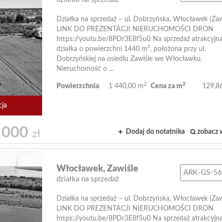
Działka na sprzedaż – ul. Dobrzyńska, Włocławek (Zaw
LINK DO PREZENTACJI NIERUCHOMOŚCI DRON
https://youtu.be/8PDr3E8f5u0 Na sprzedaż atrakcyjn
działka o powierzchni 1440 m², położona przy ul.
Dobrzyńskiej na osiedlu Zawiśle we Włocławku.
Nieruchomość o ...
2
2
Powierzchnia
1 440,00 m
Cena za m
129,86
cja
 000
Dodaj do notatnika
zobacz 
zł
Włocławek,
Zawiśle
ARK-GS-5
działka na sprzedaż
Działka na sprzedaż – ul. Dobrzyńska, Włocławek (Zaw
LINK DO PREZENTACJI NIERUCHOMOŚCI DRON
https://youtu.be/8PDr3E8f5u0 Na sprzedaż atrakcyjn