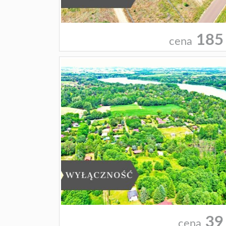
185
cena
39
cena