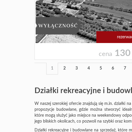
rezerwa
130
cena
1
2
3
4
5
6
7
Działki rekreacyjne i budow
W naszej szerokiej ofercie znajdują się m.in. działki
propozycje budowlane, gdzie można stworzyć ideal
które mogą służyć jako miejsce na weekendowy odpoc
jego bliskich okolicach, co pozwoli na szybki oraz k
Działki rekreacyjne i budowlane na sprzedaż, które 