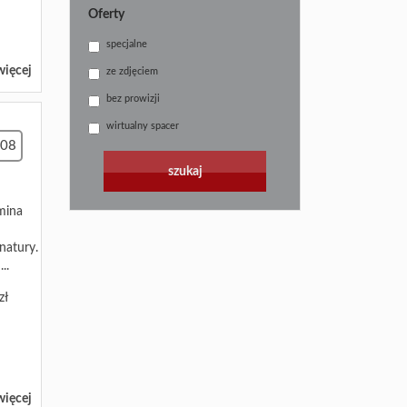
Oferty
specjalne
więcej
ze zdjęciem
bez prowizji
wirtualny spacer
708
mina
natury.
..
zł
więcej