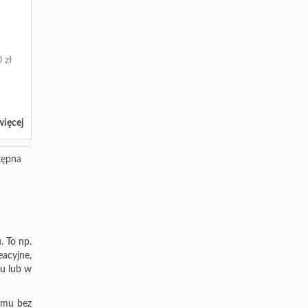
 zł
więcej
tępna
. To np.
acyjne,
u lub w
temu bez