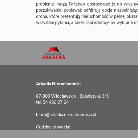
problemu mogą Państwo dostosować je do własnych p
poszukiwania, ponieważ odfiltrują opcje niespełnia
drona, które prezentują nieruchomość w pełnej okaz
wszystkie pytania, a także zaprezentujemy wybrane of
Arkadia Nieruchomości
87-800 Włocławek ul. Bojańczyka 3/5
tel. 54 426 27 24
biuro@arkadia.nieruchomosci.pl
Godziny otwarcia:
od poniedziałku do piątku 09:00 - 17:00