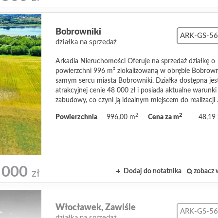
Bobrowniki
ARK-GS-5
działka na sprzedaż
Arkadia Nieruchomości Oferuje na sprzedaż działkę o
powierzchni 996 m² zlokalizowaną w obrębie Bobrown
samym sercu miasta Bobrowniki. Działka dostępna jes
atrakcyjnej cenie 48 000 zł i posiada aktualne warunki
zabudowy, co czyni ją idealnym miejscem do realizacji .
2
2
Powierzchnia
996,00 m
Cena za m
48,19 
 000
Dodaj do notatnika
zobacz 
zł
Włocławek,
Zawiśle
ARK-GS-5
działka na sprzedaż