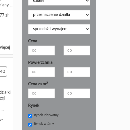
iany ...
77 zł
Cena
więcej
Powierzchnia
740
2
Cena za m
ziałki
zej
Rynek
...
Rynek Pierwotny
zł
Rynek wtórny