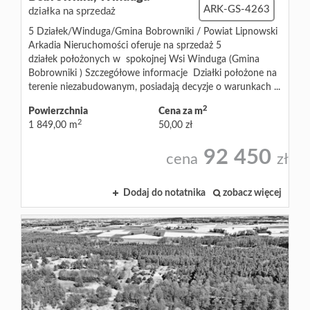
ARK-GS-4263
działka na sprzedaż
5 Działek/Winduga/Gmina Bobrowniki / Powiat Lipnowski
Arkadia Nieruchomości oferuje na sprzedaż 5
działek położonych w spokojnej Wsi Winduga (Gmina
Bobrowniki ) Szczegółowe informacje Działki położone na
terenie niezabudowanym, posiadają decyzje o warunkach ...
2
Powierzchnia
Cena za m
2
1 849,00 m
50,00 zł
92 450
cena
zł
Dodaj do notatnika
zobacz więcej