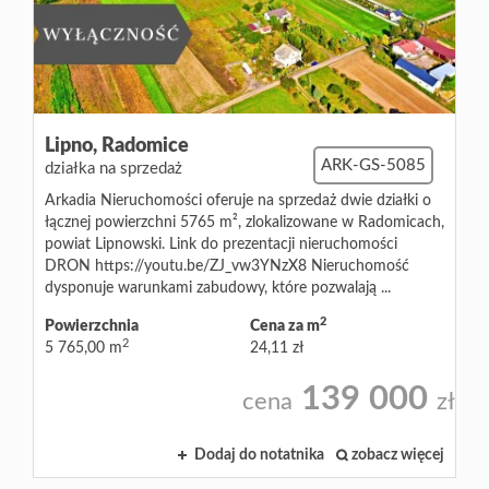
Blog
Lipno,
Radomice
ARK-GS-5085
działka na sprzedaż
Arkadia Nieruchomości oferuje na sprzedaż dwie działki o
łącznej powierzchni 5765 m², zlokalizowane w Radomicach,
powiat Lipnowski. Link do prezentacji nieruchomości
DRON https://youtu.be/ZJ_vw3YNzX8 Nieruchomość
dysponuje warunkami zabudowy, które pozwalają ...
2
Powierzchnia
Cena za m
2
5 765,00 m
24,11 zł
139 000
cena
zł
Dodaj do notatnika
zobacz więcej