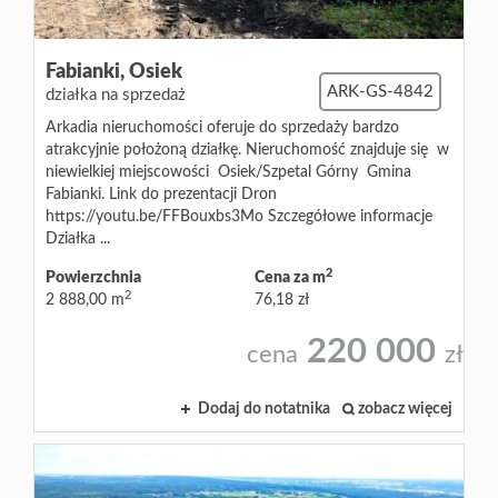
Fabianki,
Osiek
ARK-GS-4842
działka na sprzedaż
Arkadia nieruchomości oferuje do sprzedaży bardzo
atrakcyjnie położoną działkę. Nieruchomość znajduje się w
niewielkiej miejscowości Osiek/Szpetal Górny Gmina
Fabianki. Link do prezentacji Dron
https://youtu.be/FFBouxbs3Mo Szczegółowe informacje
Działka ...
2
Powierzchnia
Cena za m
2
2 888,00 m
76,18 zł
220 000
cena
zł
Dodaj do notatnika
zobacz więcej