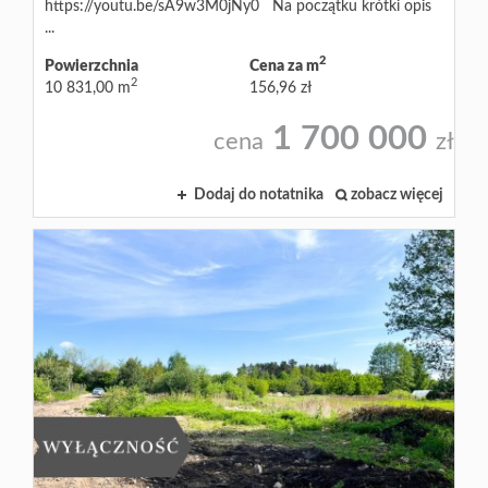
https://youtu.be/sA9w3M0jNy0 Na początku krótki opis
...
2
Powierzchnia
Cena za m
2
10 831,00 m
156,96 zł
1 700 000
cena
zł
Dodaj do notatnika
zobacz więcej