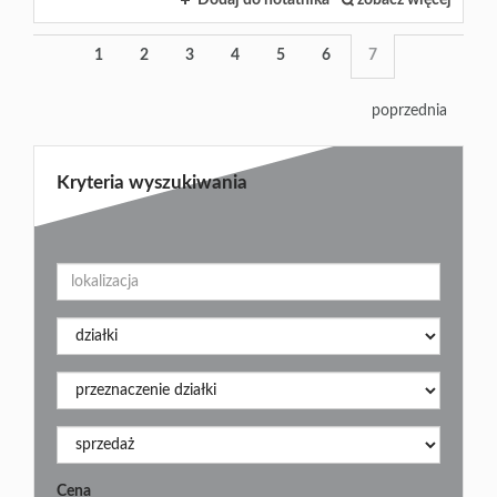
Dodaj do notatnika
zobacz więcej
1
2
3
4
5
6
7
poprzednia
Kryteria wyszukiwania
Cena