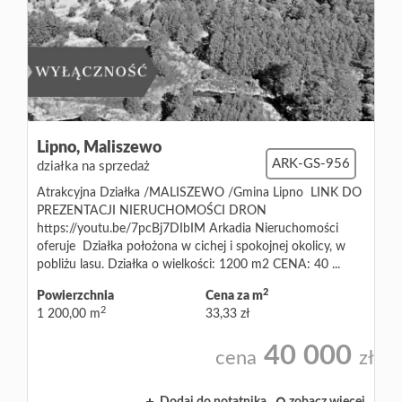
Lipno,
Maliszewo
ARK-GS-956
działka na sprzedaż
Atrakcyjna Działka /MALISZEWO /Gmina Lipno LINK DO
PREZENTACJI NIERUCHOMOŚCI DRON
https://youtu.be/7pcBj7DIbIM Arkadia Nieruchomości
oferuje Działka położona w cichej i spokojnej okolicy, w
pobliżu lasu. Działka o wielkości: 1200 m2 CENA: 40 ...
2
Powierzchnia
Cena za m
2
1 200,00 m
33,33 zł
40 000
cena
zł