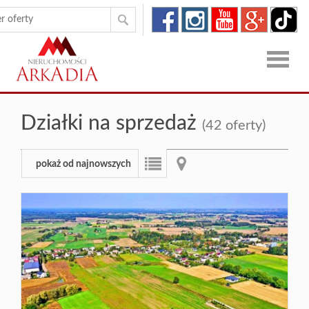
Strona
Działki na sprzedaż
(42 oferty)
główna
Oferty
pokaż od najnowszych
Zgłoszen
O
firmie
Kontakt
Dron
RODO