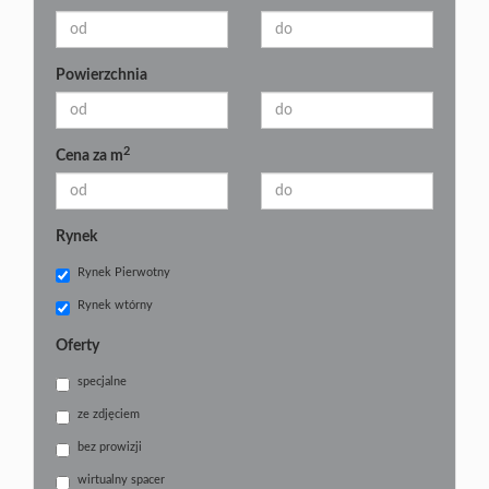
Powierzchnia
2
Cena za m
Rynek
Rynek Pierwotny
Rynek wtórny
Oferty
specjalne
ze zdjęciem
bez prowizji
wirtualny spacer