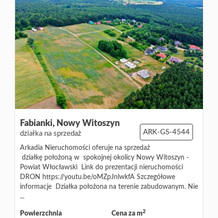
Fabianki,
Nowy Witoszyn
ARK-GS-4544
działka na sprzedaż
Arkadia Nieruchomości oferuje na sprzedaż
działkę położoną w spokojnej okolicy Nowy Witoszyn -
Powiat Włocławski Link do prezentacji nieruchomości
DRON https://youtu.be/oMZpJnlwkfA Szczegółowe
informacje Działka położona na terenie zabudowanym. Nie
...
2
Powierzchnia
Cena za m