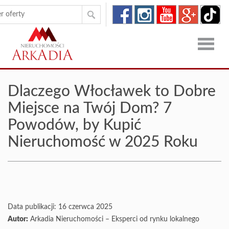
Strona
Dlaczego Włocławek to Dobre
główna
Oferty
Miejsce na Twój Dom? 7
Powodów, by Kupić
Zgłoszen
Nieruchomość w 2025 Roku
O
firmie
Kontakt
Dron
Data publikacji:
16 czerwca 2025
Autor:
Arkadia Nieruchomości – Eksperci od rynku lokalnego
RODO