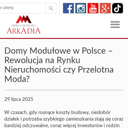
Strona
Domy Modułowe w Polsce –
główna
Oferty
Rewolucja na Rynku
Nieruchomości czy Przelotna
Zgłoszen
Moda?
O
firmie
Kontakt
29 lipca 2025
Dron
W czasach, gdy rosnące koszty budowy, niedobór
działek i potrzeba szybkiego zamieszkania stają się coraz
bardziej odczuwalne, coraz więcej inwestorów i rodzin
RODO