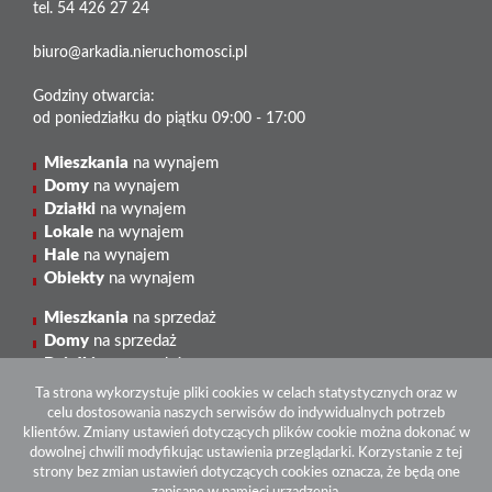
tel. 54 426 27 24
Blog
biuro@arkadia.nieruchomosci.pl
Godziny otwarcia:
od poniedziałku do piątku 09:00 - 17:00
Mieszkania
na wynajem
Domy
na wynajem
Działki
na wynajem
Lokale
na wynajem
Hale
na wynajem
Obiekty
na wynajem
Mieszkania
na sprzedaż
Domy
na sprzedaż
Działki
na sprzedaż
Lokale
na sprzedaż
Ta strona wykorzystuje pliki cookies w celach statystycznych oraz w
Hale
na sprzedaż
celu dostosowania naszych serwisów do indywidualnych potrzeb
Obiekty
na sprzedaż
klientów. Zmiany ustawień dotyczących plików cookie można dokonać w
dowolnej chwili modyfikując ustawienia przeglądarki. Korzystanie z tej
strony bez zmian ustawień dotyczących cookies oznacza, że będą one