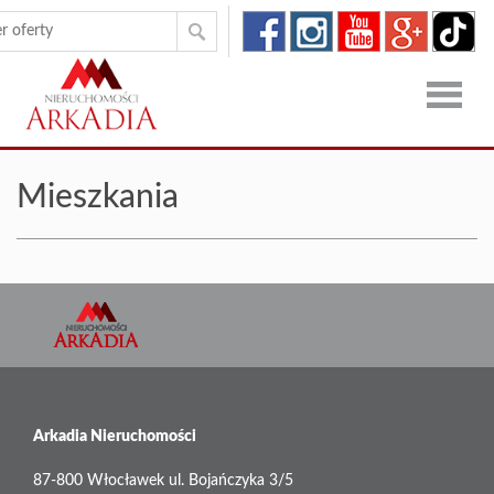
Strona
Mieszkania
główna
Oferty
Zgłoszen
O
firmie
Kontakt
Dron
Arkadia Nieruchomości
87-800 Włocławek ul. Bojańczyka 3/5
RODO