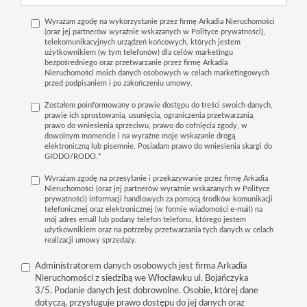
Wyrażam zgodę na wykorzystanie przez firmę Arkadia Nieruchomości
(oraz jej partnerów wyraźnie wskazanych w Polityce prywatności),
telekomunikacyjnych urządzeń końcowych, których jestem
użytkownikiem (w tym telefonów) dla celów marketingu
bezpośredniego oraz przetwarzanie przez firmę Arkadia
Nieruchomości moich danych osobowych w celach marketingowych
przed podpisaniem i po zakończeniu umowy.
Zostałem poinformowany o prawie dostępu do treści swoich danych,
prawie ich sprostowania, usunięcia, ograniczenia przetwarzania,
prawo do wniesienia sprzeciwu, prawo do cofnięcia zgody, w
dowolnym momencie i na wyraźne moje wskazanie drogą
elektroniczną lub pisemnie. Posiadam prawo do wniesienia skargi do
GIODO/RODO.*
Wyrażam zgodę na przesyłanie i przekazywanie przez firmę Arkadia
Nieruchomości (oraz jej partnerów wyraźnie wskazanych w Polityce
prywatności) informacji handlowych za pomocą środków komunikacji
telefonicznej oraz elektronicznej (w formie wiadomości e-mail) na
mój adres email lub podany telefon telefonu, którego jestem
użytkownikiem oraz na potrzeby przetwarzania tych danych w celach
realizacji umowy sprzedaży.
Administratorem danych osobowych jest firma Arkadia
Nieruchomości z siedzibą we Włocławku ul. Bojańczyka
3/5. Podanie danych jest dobrowolne. Osobie, której dane
dotyczą, przysługuje prawo dostępu do jej danych oraz