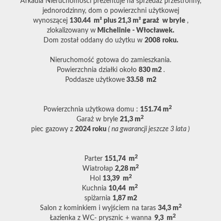
Arkadia Nieruchomości prezentuje na sprzedaż przestronny,
jednorodzinny, dom o powierzchni użytkowej
wynoszącej
130.44 m² plus 21,3 m
²
garaż w bryle
,
zlokalizowany w
Michelinie - Włocławek.
Dom został oddany do użytku w
2008
roku.
Nieruchomość gotowa do zamieszkania.
Powierzchnia działki około
830
m2
.
Poddasze użytkowe
33.58 m2
2
Powierzchnia użytkowa domu :
151.74 m
2
Garaż w bryle
21,3 m
piec gazowy z
2024 roku
( na gwarancji jeszcze 3 lata )
2
Parter
151,74 m
2
Wiatrołap
2,28
m
2
Hol
13,39
m
2
Kuchnia
10,44 m
spiżarnia
1,87 m2
2
Salon z kominkiem i wyjściem na taras
34,3
m
2
Łazienka z WC- prysznic + wanna
9,3 m