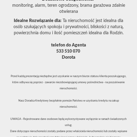
monitoring, alarm, teren ogrodzony, brama garażowa zdalnie
otwierana
Idealne Rozwiązanie dla:
Ta nieruchomość jest idealna dla
osób szukających spokoju i prywatności, bliskości z naturą,
powierzchnia domu i ilość pomieszczeń idealna dla Rodzin.
telefon do Agenta
533 510 070
Dorota
Przed każdą prezentacją niezbędne jest uzyskanie w naszym biurze statusu klienta poszukującego,
które odbywa się poprzez - zawarcie niezobowiązującej umowy pośrednictwa - na poszukiwanie
nieruchomości.
Nasz Doradca Kredytowy bezpłatnie pomoże Państwu w uzyskaniu kredytu na zakup
nieruchomości.
UWAGA - Rejestrowane dane osobowe będą wykorzystywane wyłącznie w ramach świadczonych
usług.
Dane dotyczące nieruchomości zostały podane przez właściciela nieruchomości lub zostały wpisane