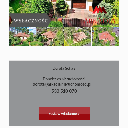
Blog
Dorota Sołtys
|
©
contributors
Leaflet
OpenStreetMap
Doradca ds nieruchomości
dorota@arkadia.nieruchomosci.pl
533 510 070
zostaw wiadomość