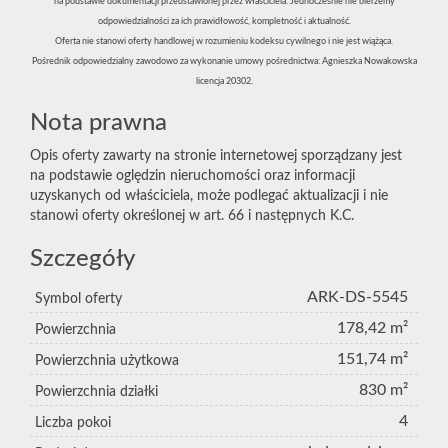
na podstawie dokumentacji przedstawionej przez właściciela. Jednocześnie nie bierzemy
odpowiedzialności za ich prawidłowość, kompletność i aktualność.
Oferta nie stanowi oferty handlowej w rozumieniu kodeksu cywilnego i nie jest wiążąca.
Pośrednik odpowiedzialny zawodowo za wykonanie umowy pośrednictwa: Agnieszka Nowakowska
licencja 20302.
Nota prawna
Opis oferty zawarty na stronie internetowej sporządzany jest
na podstawie oględzin nieruchomości oraz informacji
uzyskanych od właściciela, może podlegać aktualizacji i nie
stanowi oferty określonej w art. 66 i następnych K.C.
Szczegóły
ARK-DS-5545
Symbol oferty
178,42 m²
Powierzchnia
151,74 m²
Powierzchnia użytkowa
830 m²
Powierzchnia działki
4
Liczba pokoi