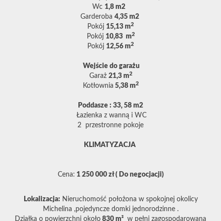
Wc
1,8 m2
Garderoba
4,35 m2
2
Pokój
15,13 m
2
Pokój
10,83 m
2
Pokój
12,56 m
Wejście do garażu
2
Garaż
21,3 m
2
Kotłownia
5,38
m
Poddasze : 33, 58 m2
Łazienka z wanną i WC
2 przestronne pokoje
KLIMATYZACJA
Cena:
1 250 000 zł ( Do negocjacji)
Lokalizacja:
Nieruchomość położona w spokojnej okolicy
Michelina ,pojedyncze domki jednorodzinne .
Działka o powierzchni około
830 m²
w pełni zagospodarowana