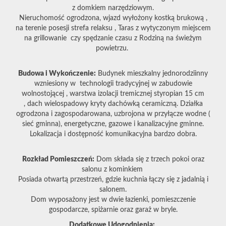
z domkiem narzędziowym.
Nieruchomość ogrodzona, wjazd wyłożony kostką brukową ,
na terenie posesji strefa relaksu , Taras z wytyczonym miejscem
na grillowanie czy spędzanie czasu z Rodziną na świeżym
powietrzu.
Budowa i Wykończenie:
Budynek mieszkalny jednorodziinny
wzniesiony w technologii tradycyjnej w zabudowie
wolnostojącej , warstwa izolacji tremicznej styropian 15 cm
, dach wielospadowy kryty dachówką ceramiczną. Działka
ogrodzona i zagospodarowana, uzbrojona w przyłącze wodne (
sieć gminna), energetyczne, gazowe i kanalizacyjne gminne.
Lokalizacja i dostępność komunikacyjna bardzo dobra.
Rozkład Pomieszczeń:
Dom składa się z trzech pokoi oraz
salonu z kominkiem
Posiada otwartą przestrzeń, gdzie kuchnia łączy się z jadalnią i
salonem.
Dom wyposażony jest w dwie łazienki, pomieszczenie
gospodarcze, spiżarnie oraz garaż w bryle.
Dodatkowe Udogodnienia: