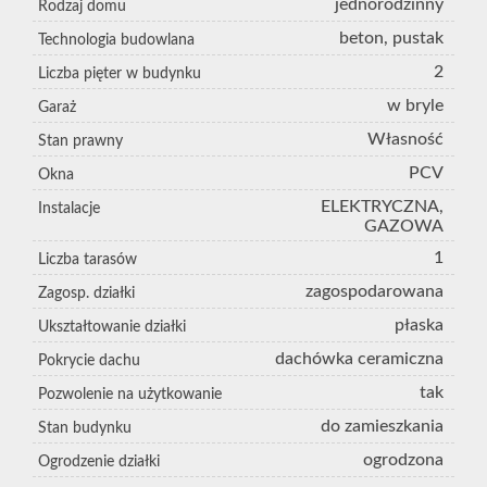
jednorodzinny
Rodzaj domu
beton, pustak
Technologia budowlana
2
Liczba pięter w budynku
w bryle
Garaż
Własność
Stan prawny
PCV
Okna
ELEKTRYCZNA,
Instalacje
GAZOWA
1
Liczba tarasów
zagospodarowana
Zagosp. działki
płaska
Ukształtowanie działki
dachówka ceramiczna
Pokrycie dachu
tak
Pozwolenie na użytkowanie
do zamieszkania
Stan budynku
ogrodzona
Ogrodzenie działki