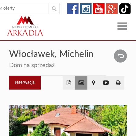
Strona
Włocławek,
Michelin
główna
Oferty
Dom na sprzedaż
Zgłoszen
rezerwacja
O
+
firmie
Kontakt
−
Dron
RODO