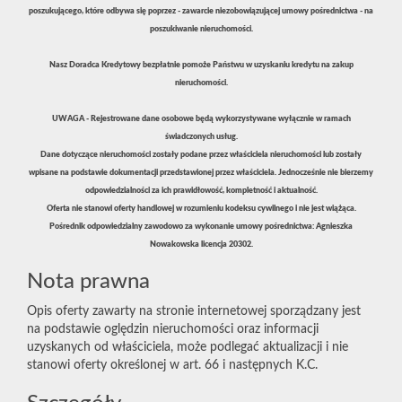
poszukującego, które odbywa się poprzez - zawarcie niezobowiązującej umowy pośrednictwa - na
poszukiwanie nieruchomości.
Nasz Doradca Kredytowy bezpłatnie pomoże Państwu w uzyskaniu kredytu na zakup
nieruchomości.
UWAGA - Rejestrowane dane osobowe będą wykorzystywane wyłącznie w ramach
świadczonych usług.
Dane dotyczące nieruchomości zostały podane przez właściciela nieruchomości lub zostały
wpisane na podstawie dokumentacji przedstawionej przez właściciela. Jednocześnie nie bierzemy
odpowiedzialności za ich prawidłowość, kompletność i aktualność.
Oferta nie stanowi oferty handlowej w rozumieniu kodeksu cywilnego i nie jest wiążąca.
Pośrednik odpowiedzialny zawodowo za wykonanie umowy pośrednictwa: Agnieszka
Nowakowska licencja 20302.
Nota prawna
Opis oferty zawarty na stronie internetowej sporządzany jest
na podstawie oględzin nieruchomości oraz informacji
uzyskanych od właściciela, może podlegać aktualizacji i nie
stanowi oferty określonej w art. 66 i następnych K.C.