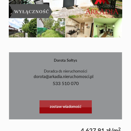
Blog
Dorota Sołtys
|
©
contributors
Leaflet
OpenStreetMap
Doradca ds nieruchomości
dorota@arkadia.nieruchomosci.pl
533 510 070
zostaw wiadomość
2