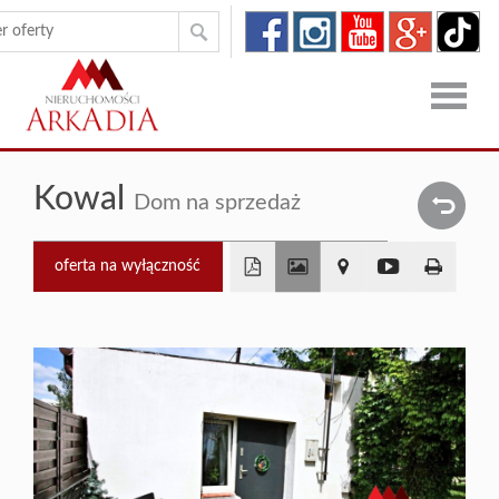
Strona
Kowal
Dom na sprzedaż
główna
Oferty
Zgłoszen
oferta na wyłączność
+
O
−
firmie
Kontakt
Dron
RODO