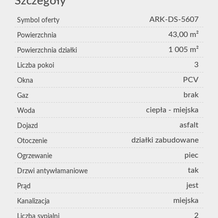
Szczegóły
ARK-DS-5607
Symbol oferty
43,00 m²
Powierzchnia
1 005 m²
Powierzchnia działki
3
Liczba pokoi
PCV
Okna
brak
Gaz
ciepła - miejska
Woda
asfalt
Dojazd
działki zabudowane
Otoczenie
piec
Ogrzewanie
tak
Drzwi antywłamaniowe
jest
Prąd
miejska
Kanalizacja
2
Liczba sypialni