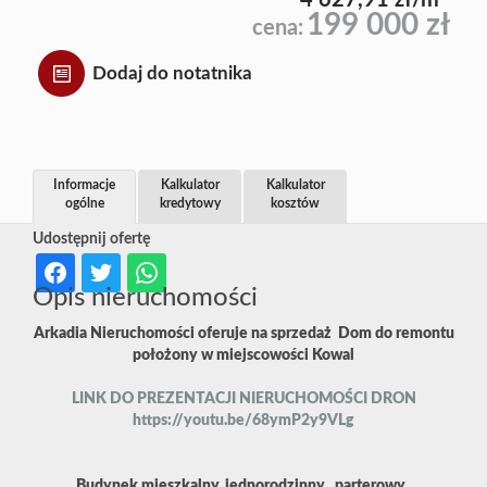
4 627,91 zł/m
199 000 zł
cena:
Dodaj do notatnika
Informacje
Kalkulator
Kalkulator
ogólne
kredytowy
kosztów
Udostępnij ofertę
Opis nieruchomości
Arkadia Nieruchomości oferuje na sprzedaż Dom do remontu
położony w miejscowości Kowal
LINK DO PREZENTACJI NIERUCHOMOŚCI DRON
https://youtu.be/68ymP2y9VLg
Budynek mieszkalny, jednorodzinny , parterowy ,