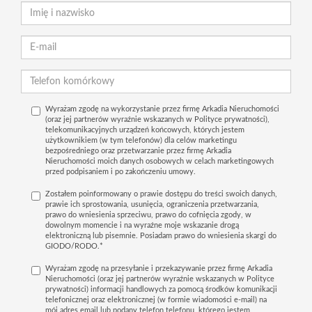
Wyrażam zgodę na wykorzystanie przez firmę Arkadia Nieruchomości
(oraz jej partnerów wyraźnie wskazanych w Polityce prywatności),
telekomunikacyjnych urządzeń końcowych, których jestem
użytkownikiem (w tym telefonów) dla celów marketingu
bezpośredniego oraz przetwarzanie przez firmę Arkadia
Nieruchomości moich danych osobowych w celach marketingowych
przed podpisaniem i po zakończeniu umowy.
Zostałem poinformowany o prawie dostępu do treści swoich danych,
prawie ich sprostowania, usunięcia, ograniczenia przetwarzania,
prawo do wniesienia sprzeciwu, prawo do cofnięcia zgody, w
dowolnym momencie i na wyraźne moje wskazanie drogą
elektroniczną lub pisemnie. Posiadam prawo do wniesienia skargi do
GIODO/RODO.*
Wyrażam zgodę na przesyłanie i przekazywanie przez firmę Arkadia
Nieruchomości (oraz jej partnerów wyraźnie wskazanych w Polityce
prywatności) informacji handlowych za pomocą środków komunikacji
telefonicznej oraz elektronicznej (w formie wiadomości e-mail) na
mój adres email lub podany telefon telefonu, którego jestem