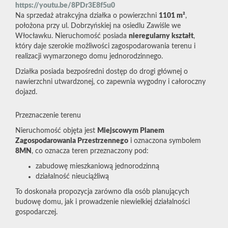
https://youtu.be/8PDr3E8f5u0
Na sprzedaż atrakcyjna działka o powierzchni
1101 m²
,
położona przy ul. Dobrzyńskiej na osiedlu Zawiśle we
Włocławku. Nieruchomość posiada
nieregularny kształt
,
który daje szerokie możliwości zagospodarowania terenu i
realizacji wymarzonego domu jednorodzinnego.
Działka posiada bezpośredni dostęp do drogi głównej o
nawierzchni utwardzonej, co zapewnia wygodny i całoroczny
dojazd.
Przeznaczenie terenu
Nieruchomość objęta jest
Miejscowym Planem
Zagospodarowania Przestrzennego
i oznaczona symbolem
8MN
, co oznacza teren przeznaczony pod:
zabudowę mieszkaniową jednorodzinną
działalność nieuciążliwą
To doskonała propozycja zarówno dla osób planujących
budowę domu, jak i prowadzenie niewielkiej działalności
gospodarczej.