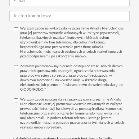
Wyrażam zgodę na wykorzystanie przez firmę Arkadia Nieruchomości
(oraz jej partnerów wyraźnie wskazanych w Polityce prywatności),
telekomunikacyjnych urządzeń końcowych, których jestem
użytkownikiem (w tym telefonów) dla celów marketingu
bezpośredniego oraz przetwarzanie przez firmę Arkadia
Nieruchomości moich danych osobowych w celach marketingowych
przed podpisaniem i po zakończeniu umowy.
Zostałem poinformowany o prawie dostępu do treści swoich danych,
prawie ich sprostowania, usunięcia, ograniczenia przetwarzania,
prawo do wniesienia sprzeciwu, prawo do cofnięcia zgody, w
dowolnym momencie i na wyraźne moje wskazanie drogą
elektroniczną lub pisemnie. Posiadam prawo do wniesienia skargi do
GIODO/RODO.*
Wyrażam zgodę na przesyłanie i przekazywanie przez firmę Arkadia
Nieruchomości (oraz jej partnerów wyraźnie wskazanych w Polityce
prywatności) informacji handlowych za pomocą środków komunikacji
telefonicznej oraz elektronicznej (w formie wiadomości e-mail) na
mój adres email lub podany telefon telefonu, którego jestem
użytkownikiem oraz na potrzeby przetwarzania tych danych w celach
realizacji umowy sprzedaży.