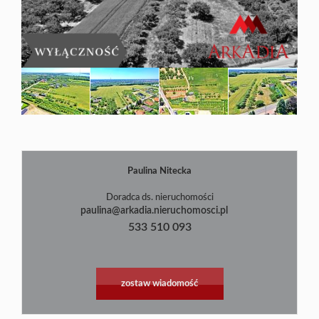
Blog
Paulina Nitecka
|
©
contributors
Leaflet
OpenStreetMap
Doradca ds. nieruchomości
paulina@arkadia.nieruchomosci.pl
533 510 093
zostaw wiadomość