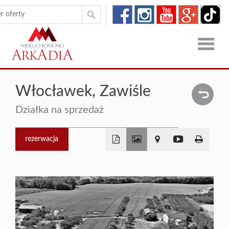
Strona
Włocławek,
Zawiśle
główna
Oferty
Działka na sprzedaż
Zgłoszen
rezerwacja
O
+
firmie
Kontakt
−
Dron
RODO