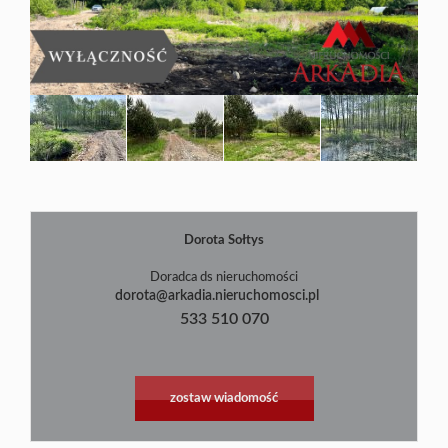
Blog
Dorota Sołtys
Doradca ds nieruchomości
dorota@arkadia.nieruchomosci.pl
533 510 070
zostaw wiadomość