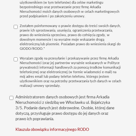
użytkownikiem (w tym telefonów) dla celów marketingu
bezpośredniego oraz przetwarzanie przez firmę Arkadia
Nieruchomości moich danych osobowych w celach marketingowych
przed podpisaniem i po zakończeniu umowy.
Zostałem poinformowany o prawie dostępu do treści swoich danych,
prawie ich sprostowania, usunięcia, ograniczenia przetwarzania,
prawo do wniesienia sprzeciwu, prawo do cofnięcia zgody, w
dowolnym momencie i na wyraźne moje wskazanie drogą
elektroniczną lub pisemnie. Posiadam prawo do wniesienia skargi do
GIODO/RODO.*
Wyrażam zgodę na przesyłanie i przekazywanie przez firmę Arkadia
Nieruchomości (oraz jej partnerów wyraźnie wskazanych w Polityce
prywatności) informacji handlowych za pomocą środków komunikacji
telefonicznej oraz elektronicznej (w formie wiadomości e-mail) na
mój adres email lub podany telefon telefonu, którego jestem
użytkownikiem oraz na potrzeby przetwarzania tych danych w celach
realizacji umowy sprzedaży.
Administratorem danych osobowych jest firma Arkadia
Nieruchomości z siedzibą we Włocławku ul. Bojańczyka
3/5. Podanie danych jest dobrowolne. Osobie, której dane
dotyczą, przysługuje prawo dostępu do jej danych oraz
prawo ich poprawiania.
Klauzula obowiązku informacyjnego RODO