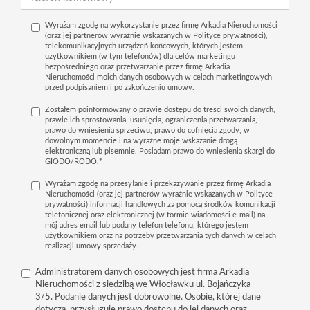
Wyrażam zgodę na wykorzystanie przez firmę Arkadia Nieruchomości
(oraz jej partnerów wyraźnie wskazanych w Polityce prywatności),
telekomunikacyjnych urządzeń końcowych, których jestem
użytkownikiem (w tym telefonów) dla celów marketingu
bezpośredniego oraz przetwarzanie przez firmę Arkadia
Nieruchomości moich danych osobowych w celach marketingowych
przed podpisaniem i po zakończeniu umowy.
Zostałem poinformowany o prawie dostępu do treści swoich danych,
prawie ich sprostowania, usunięcia, ograniczenia przetwarzania,
prawo do wniesienia sprzeciwu, prawo do cofnięcia zgody, w
dowolnym momencie i na wyraźne moje wskazanie drogą
elektroniczną lub pisemnie. Posiadam prawo do wniesienia skargi do
GIODO/RODO.*
Wyrażam zgodę na przesyłanie i przekazywanie przez firmę Arkadia
Nieruchomości (oraz jej partnerów wyraźnie wskazanych w Polityce
prywatności) informacji handlowych za pomocą środków komunikacji
telefonicznej oraz elektronicznej (w formie wiadomości e-mail) na
mój adres email lub podany telefon telefonu, którego jestem
użytkownikiem oraz na potrzeby przetwarzania tych danych w celach
realizacji umowy sprzedaży.
Administratorem danych osobowych jest firma Arkadia
Nieruchomości z siedzibą we Włocławku ul. Bojańczyka
3/5. Podanie danych jest dobrowolne. Osobie, której dane
dotyczą, przysługuje prawo dostępu do jej danych oraz