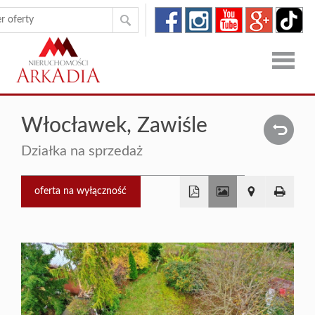
Strona
Włocławek,
Zawiśle
główna
Oferty
Działka na sprzedaż
Zgłoszen
oferta na wyłączność
O
+
firmie
Kontakt
−
Dron
RODO