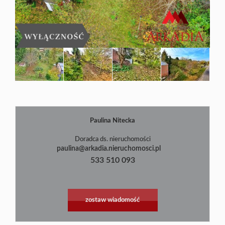
Blog
Paulina Nitecka
|
©
contributors
Leaflet
OpenStreetMap
Doradca ds. nieruchomości
paulina@arkadia.nieruchomosci.pl
533 510 093
zostaw wiadomość