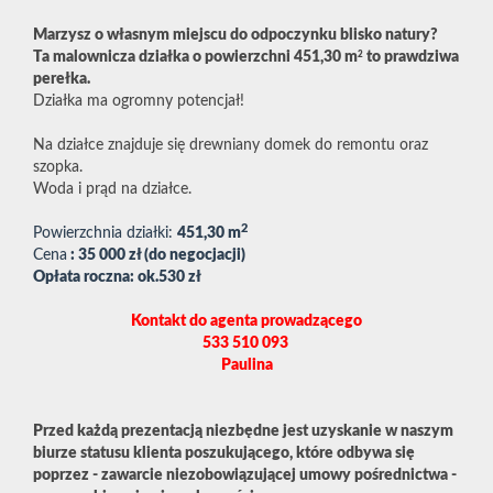
Marzysz o własnym miejscu do odpoczynku blisko natury?
2
Ta malownicza działka o powierzchni 451,30 m
to prawdziwa
perełka.
Działka ma ogromny potencjał!
Na działce znajduje się drewniany domek do remontu oraz
szopka.
Woda i prąd na działce.
2
Powierzchnia działki:
451,30 m
Cena
: 35 000 zł (do negocjacji)
Opłata roczna: ok.530 zł
Kontakt do agenta prowadzącego
533 510 093
Paulina
Przed każdą prezentacją niezbędne jest uzyskanie w naszym
biurze statusu klienta poszukującego, które odbywa się
poprzez - zawarcie niezobowiązującej umowy pośrednictwa -