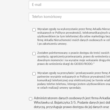
Wyrażam zgodę na wykorzystanie przez firmę Arkadia Nieruc
wskazanych w Polityce prywatności), telekomunikacyjnych 
użytkownikiem (w tym telefonów) dla celów marketingu bez
firmę Arkadia Nieruchomości moich danych osobowych w ce
i po zakończeniu umowy.
Zostałem poinformowany o prawie dostępu do treści swoich 
usunięcia, ograniczenia przetwarzania, prawo do wniesienia 
dowolnym momencie i na wyraźne moje wskazanie drogą elek
prawo do wniesienia skargi do GIODO/RODO.*
Wyrażam zgodę na przesyłanie i przekazywanie przez firmę A
partnerów wyraźnie wskazanych w Polityce prywatności) in
komunikacji telefonicznej oraz elektronicznej (w formie wiad
podany telefon telefonu, którego jestem użytkownikiem oraz
w celach realizacji umowy sprzedaży.
Administratorem danych osobowych jest firma Arkadia
Włocławku ul. Bojańczyka 3/5. Podanie danych jest do
dotyczą, przysługuje prawo dostępu do jej danych oraz 