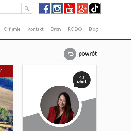
O firmie
Kontakt
Dron
RODO
Blog
powrót
ść
40
ofert