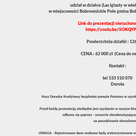
udział w działce (Las iglasty w wiek
w miejscowości Bobrownickie Pole gmina Bob
Link do prezentacji nieruch
https://youtu.be/SOKQY
Powierzchnia działki : 1
CENA : 62 000 zł (Cena do ne
Kontakt :
tel 533 510 070
Dorota
Nasz Doradca Kredytowy bezpłatnie pomoże Państwu w uzyska
Przed każdą prezentacją niezbędne jest uzyskanie w naszym biur
odbywa się poprzez - zawarcie niezobowiązując
na poszukiwanie nieruchomo
UWAGA - Rejestrowane dane osobowe będą wykorzystywane wy