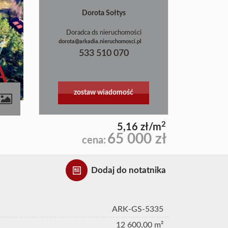
Dorota Sołtys
Doradca ds nieruchomości
dorota@arkadia.nieruchomosci.pl
533 510 070
zostaw wiadomość
2
5,16 zł/m
65 000 zł
cena:
Dodaj do notatnika
ARK-GS-5335
12 600,00 m²