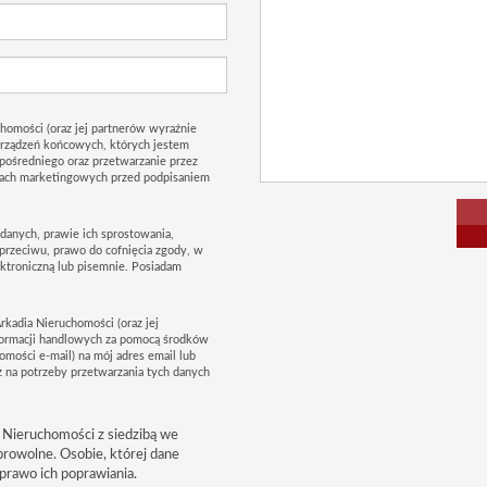
homości (oraz jej partnerów wyraźnie
urządzeń końcowych, których jestem
pośredniego oraz przetwarzanie przez
lach marketingowych przed podpisaniem
danych, prawie ich sprostowania,
sprzeciwu, prawo do cofnięcia zgody, w
troniczną lub pisemnie. Posiadam
rkadia Nieruchomości (oraz jej
formacji handlowych za pomocą środków
omości e-mail) na mój adres email lub
 na potrzeby przetwarzania tych danych
 Nieruchomości z siedzibą we
browolne. Osobie, której dane
prawo ich poprawiania.