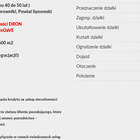
u 40 do 50 lat )
Przeznaczenie działki
rowniki, Powiat lipnowski
Zagosp. działki
omości DRON
Ukształtowanie działki
PxOaVE
Kształt działki
2600 m2
Ogrodzenie działki
gocjacji!)
Dojazd
Otoczenie
Położenie
niu kredytu na zakup nieruchomości.
ze statusu klienta poszukującego, które
ej umowy pośrednictwa -
ści.
łącznie w ramach świadczonych usług.