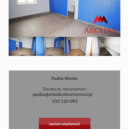
Blog
Paulina Nitecka
Doradca ds. nieruchomości
paulina@arkadia.nieruchomosci.pl
533 510 093
zostaw wiadomość