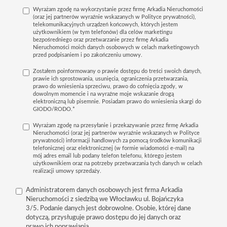
Wyrażam zgodę na wykorzystanie przez firmę Arkadia Nieruchomości
(oraz jej partnerów wyraźnie wskazanych w Polityce prywatności),
telekomunikacyjnych urządzeń końcowych, których jestem
użytkownikiem (w tym telefonów) dla celów marketingu
bezpośredniego oraz przetwarzanie przez firmę Arkadia
Nieruchomości moich danych osobowych w celach marketingowych
przed podpisaniem i po zakończeniu umowy.
Zostałem poinformowany o prawie dostępu do treści swoich danych,
prawie ich sprostowania, usunięcia, ograniczenia przetwarzania,
prawo do wniesienia sprzeciwu, prawo do cofnięcia zgody, w
dowolnym momencie i na wyraźne moje wskazanie drogą
elektroniczną lub pisemnie. Posiadam prawo do wniesienia skargi do
GIODO/RODO.*
Wyrażam zgodę na przesyłanie i przekazywanie przez firmę Arkadia
Nieruchomości (oraz jej partnerów wyraźnie wskazanych w Polityce
prywatności) informacji handlowych za pomocą środków komunikacji
telefonicznej oraz elektronicznej (w formie wiadomości e-mail) na
mój adres email lub podany telefon telefonu, którego jestem
użytkownikiem oraz na potrzeby przetwarzania tych danych w celach
realizacji umowy sprzedaży.
Administratorem danych osobowych jest firma Arkadia
Nieruchomości z siedzibą we Włocławku ul. Bojańczyka
3/5. Podanie danych jest dobrowolne. Osobie, której dane
dotyczą, przysługuje prawo dostępu do jej danych oraz
prawo ich poprawiania.