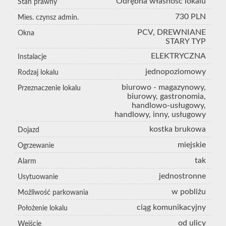
Odrębna własność lokalu
Stan prawny
730 PLN
Mies. czynsz admin.
PCV, DREWNIANE
Okna
STARY TYP
ELEKTRYCZNA
Instalacje
jednopoziomowy
Rodzaj lokalu
biurowo - magazynowy,
Przeznaczenie lokalu
biurowy, gastronomia,
handlowo-usługowy,
handlowy, inny, usługowy
kostka brukowa
Dojazd
miejskie
Ogrzewanie
tak
Alarm
jednostronne
Usytuowanie
w pobliżu
Możliwość parkowania
ciąg komunikacyjny
Położenie lokalu
od ulicy
Wejście