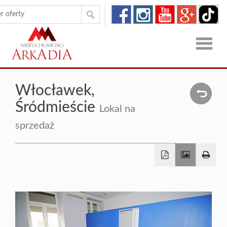
Strona
Włocławek,
główna
Oferty
Śródmieście
Lokal na
Zgłoszen
sprzedaż
O
firmie
Kontakt
Dron
RODO