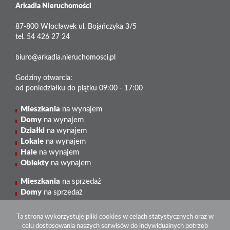
Arkadia Nieruchomości
87-800 Włocławek ul. Bojańczyka 3/5
tel. 54 426 27 24
biuro@arkadia.nieruchomosci.pl
Godziny otwarcia:
od poniedziałku do piątku 09:00 - 17:00
Mieszkania
na wynajem
Domy
na wynajem
Działki
na wynajem
Lokale
na wynajem
Hale
na wynajem
Obiekty
na wynajem
Mieszkania
na sprzedaż
Domy
na sprzedaż
Działki
na sprzedaż
Lokale
na sprzedaż
Ta strona wykorzystuje pliki cookies w celach statystycznych oraz w
Hale
na sprzedaż
celu dostosowania naszych serwisów do indywidualnych potrzeb