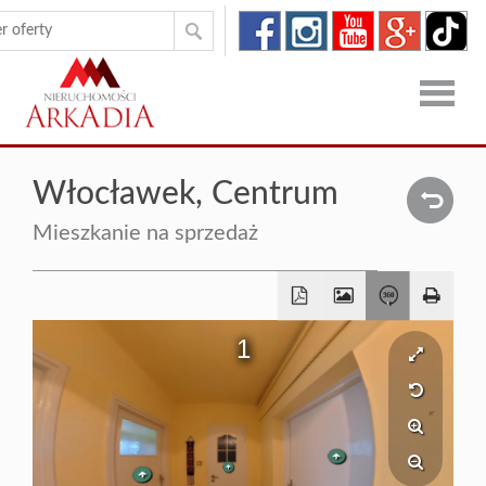
Strona
Włocławek,
Centrum
główna
Oferty
Mieszkanie na sprzedaż
Zgłoszen
O
firmie
Kontakt
Dron
RODO