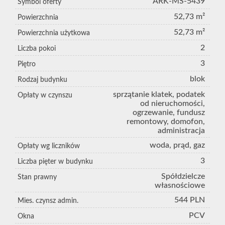
ARK-MS-5439
Symbol oferty
52,73 m²
Powierzchnia
52,73 m²
Powierzchnia użytkowa
2
Liczba pokoi
3
Piętro
blok
Rodzaj budynku
sprzątanie klatek, podatek
Opłaty w czynszu
od nieruchomości,
ogrzewanie, fundusz
remontowy, domofon,
administracja
woda, prąd, gaz
Opłaty wg liczników
3
Liczba pięter w budynku
Spółdzielcze
Stan prawny
własnościowe
544 PLN
Mies. czynsz admin.
PCV
Okna