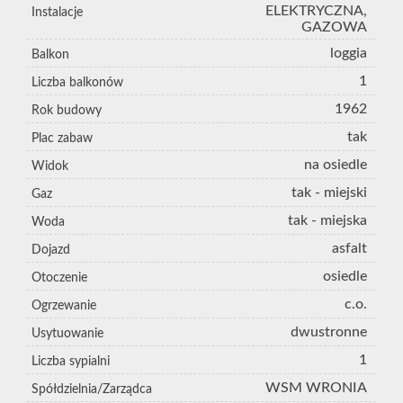
ELEKTRYCZNA,
Instalacje
GAZOWA
loggia
Balkon
1
Liczba balkonów
1962
Rok budowy
tak
Plac zabaw
na osiedle
Widok
tak - miejski
Gaz
tak - miejska
Woda
asfalt
Dojazd
osiedle
Otoczenie
c.o.
Ogrzewanie
dwustronne
Usytuowanie
1
Liczba sypialni
WSM WRONIA
Spółdzielnia/Zarządca