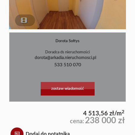
Blog
Dorota Sołtys
Doradca ds nieruchomości
dorota@arkadia.nieruchomosci.pl
533 510 070
zostaw wiadomość
2
4 513,56 zł/m
238 000 zł
cena:
Dodaj do notatnika