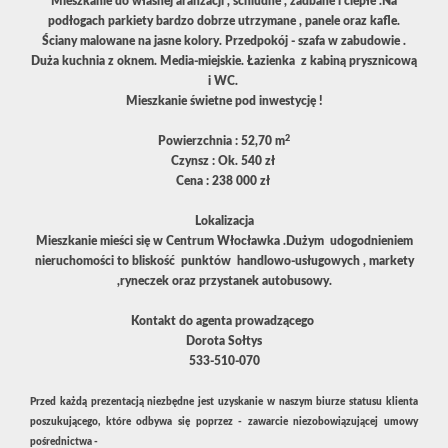
Mieszkanie do własnej aranżacji , schludne , zadbane i ciepłe .Na
podłogach parkiety bardzo dobrze utrzymane , panele oraz kafle.
Ściany malowane na jasne kolory. Przedpokój - szafa w zabudowie .
Duża kuchnia z oknem. Media-miejskie. Łazienka z kabiną prysznicową
i WC.
Mieszkanie świetne pod inwestycję !
2
Powierzchnia : 52,70 m
Czynsz : Ok. 540 zł
Cena : 238 000 zł
Lokalizacja
Mieszkanie mieści się w Centrum Włocławka .Dużym udogodnieniem
nieruchomości to bliskość punktów handlowo-usługowych , markety
,ryneczek oraz przystanek autobusowy.
Kontakt do agenta prowadzącego
Dorota Sołtys
533-510-070
Przed każdą prezentacją niezbędne jest uzyskanie w naszym biurze statusu klienta
poszukującego, które odbywa się poprzez - zawarcie niezobowiązującej umowy
pośrednictwa -