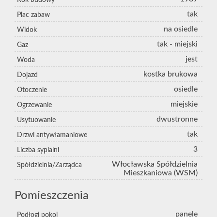
Rok budowy
tak
Plac zabaw
na osiedle
Widok
tak - miejski
Gaz
jest
Woda
kostka brukowa
Dojazd
osiedle
Otoczenie
miejskie
Ogrzewanie
dwustronne
Usytuowanie
tak
Drzwi antywłamaniowe
3
Liczba sypialni
Włocławska Spółdzielnia
Spółdzielnia/Zarządca
Mieszkaniowa (WSM)
Pomieszczenia
panele
Podłogi pokoi