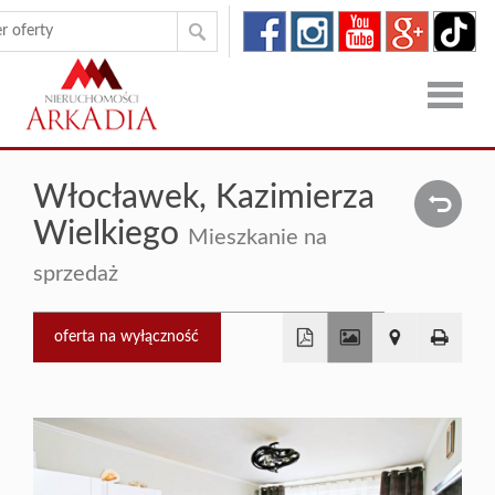
Strona
Włocławek,
Kazimierza
główna
Oferty
Wielkiego
Mieszkanie na
Zgłoszen
sprzedaż
O
oferta na wyłączność
firmie
Kontakt
+
−
Dron
RODO