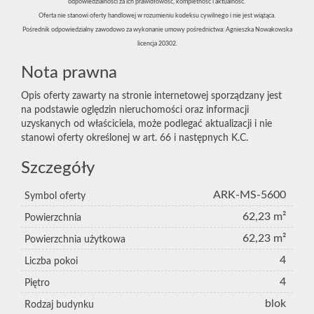
odpowiedzialności za ich prawidłowość, kompletność i aktualność.
Oferta nie stanowi oferty handlowej w rozumieniu kodeksu cywilnego i nie jest wiążąca.
Pośrednik odpowiedzialny zawodowo za wykonanie umowy pośrednictwa: Agnieszka Nowakowska
licencja 20302.
Nota prawna
Opis oferty zawarty na stronie internetowej sporządzany jest
na podstawie oględzin nieruchomości oraz informacji
uzyskanych od właściciela, może podlegać aktualizacji i nie
stanowi oferty określonej w art. 66 i następnych K.C.
Szczegóły
ARK-MS-5600
Symbol oferty
62,23 m²
Powierzchnia
62,23 m²
Powierzchnia użytkowa
4
Liczba pokoi
4
Piętro
blok
Rodzaj budynku