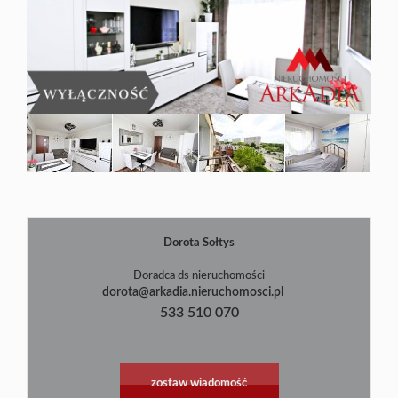
Blog
Dorota Sołtys
|
©
contributors
Leaflet
OpenStreetMap
Doradca ds nieruchomości
dorota@arkadia.nieruchomosci.pl
533 510 070
zostaw wiadomość