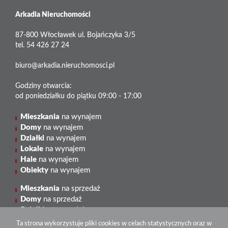
Arkadia Nieruchomości
87-800 Włocławek ul. Bojańczyka 3/5
tel. 54 426 27 24
biuro@arkadia.nieruchomosci.pl
Godziny otwarcia:
od poniedziałku do piątku 09:00 - 17:00
Mieszkania
na wynajem
Domy
na wynajem
Działki
na wynajem
Lokale
na wynajem
Hale
na wynajem
Obiekty
na wynajem
Mieszkania
na sprzedaż
Domy
na sprzedaż
Działki
na sprzedaż
Lokale
na sprzedaż
Ta strona wykorzystuje pliki cookies w celach statystycznych oraz w