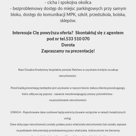
- cicha i spokojna okolica
- bezproblemowy dostęp do miejsc parkingowych przy samym
bloku, dostęp do komunikacji MPK, szkół, przedszkola, boiska,
sklepów.
Interesuje Cię powyższa oferta? Skontaktuj się z agentem
pod nr tel.533 510 070
Dorota
Zapraszamy na prezentację!
Nasz Doradca Kredytowy bezpłatnie pomoże Państwu w uzyskaniu kredytu na zakup
nieruchomości.
Przed każdą prezentacją niezbędne jest uzyskanie w naszym biurze statusu klienta poszukującego,
które odbywa się poprzez - zawarcie niezobowiązującej umowy pośrednictwa -
na poszukiwanie nieruchomości.
UWAGA - Rejestrowane dane osobowe będą wykorzystywane wyłącznie w ramach świadczonych
usług.
Dane dotyczące nieruchomości zostały podane przez właściciela nieruchomości lub zostały wpisane
na podstawie dokumentacji przedstawionej przez właściciela. Jednocześnie nie bierzemy