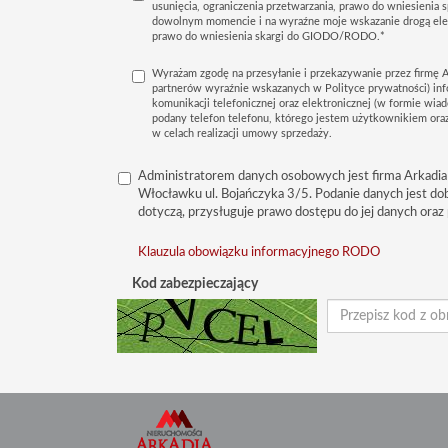
usunięcia, ograniczenia przetwarzania, prawo do wniesienia 
dowolnym momencie i na wyraźne moje wskazanie drogą elek
prawo do wniesienia skargi do GIODO/RODO.*
Wyrażam zgodę na przesyłanie i przekazywanie przez firmę A
partnerów wyraźnie wskazanych w Polityce prywatności) in
komunikacji telefonicznej oraz elektronicznej (w formie wiad
podany telefon telefonu, którego jestem użytkownikiem oraz
w celach realizacji umowy sprzedaży.
Administratorem danych osobowych jest firma Arkadia
Włocławku ul. Bojańczyka 3/5. Podanie danych jest do
dotyczą, przysługuje prawo dostępu do jej danych oraz 
Klauzula obowiązku informacyjnego RODO
Kod zabezpieczający