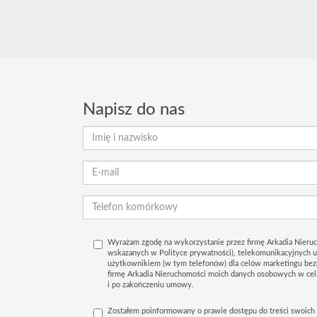
Napisz do nas
Wyrażam zgodę na wykorzystanie przez firmę Arkadia Nieruc
wskazanych w Polityce prywatności), telekomunikacyjnych 
użytkownikiem (w tym telefonów) dla celów marketingu bez
firmę Arkadia Nieruchomości moich danych osobowych w ce
i po zakończeniu umowy.
Zostałem poinformowany o prawie dostępu do treści swoich 