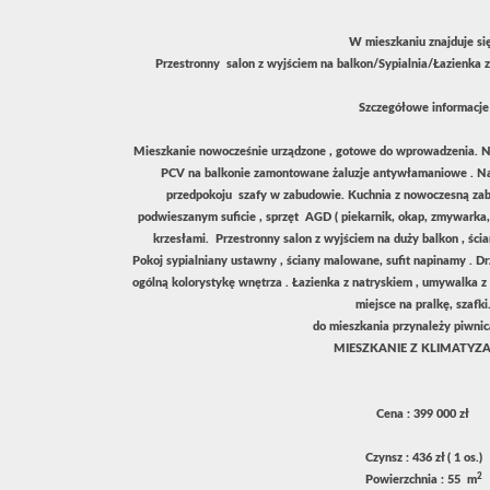
W mieszkaniu znajduje się
Przestronny salon z wyjściem na balkon/Sypialnia/Łazienka
Szczegółowe informacje
Mieszkanie nowocześnie urządzone , gotowe do wprowadzenia. 
PCV na balkonie zamontowane żaluzje antywłamaniowe . N
przedpokoju szafy w zabudowie. Kuchnia z nowoczesną za
podwieszanym suficie , sprzęt AGD ( piekarnik, okap, zmywarka,
krzesłami. Przestronny salon z wyjściem na duży balkon , ścia
Pokoj sypialniany ustawny , ściany malowane, sufit napinamy . D
ogólną kolorystykę wnętrza . Łazienka z natryskiem , umywalka z
miejsce na pralkę, szafki
do mieszkania przynależy piwnic
MIESZKANIE Z KLIMATYZ
Cena : 399 000 zł
Czynsz : 436 zł ( 1 os.)
2
Powierzchnia : 55 m