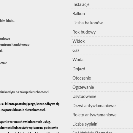
Instalacje
Balkon
kim bloku.
Liczba balkonów
Rok budowy
maniowe
Widok
 centrum handolwego
Gaz
i.
Woda
cego
Dojazd
Otoczenie
Ogrzewanie
iu kredytu na zakup nieruchomości.
Usytuowanie
usu klienta poszukującego, które odbywa się
Drzwi antywłamaniowe
- na poszukiwanie nieruchomości.
Rolety antywłamaniowe
cznie w ramach świadczonych usług.
Liczba sypialni
uchomości lub zostały wpisane na podstawie