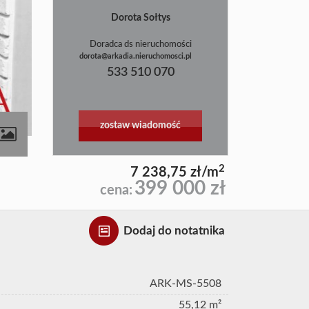
Dorota Sołtys
Doradca ds nieruchomości
dorota@arkadia.nieruchomosci.pl
533 510 070
zostaw wiadomość
contributors
2
7 238,75 zł/m
399 000 zł
cena:
Dodaj do notatnika
ARK-MS-5508
55,12 m²