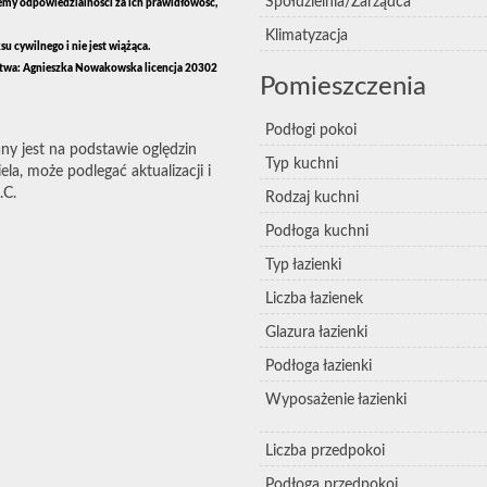
Spółdzielnia/Zarządca
zemy odpowiedzialności za ich prawidłowość,
Klimatyzacja
 cywilnego i nie jest wiążąca.
twa: Agnieszka Nowakowska licencja 20302
Pomieszczenia
Podłogi pokoi
ny jest na podstawie oględzin
Typ kuchni
la, może podlegać aktualizacji i
.C.
Rodzaj kuchni
Podłoga kuchni
Typ łazienki
Liczba łazienek
Glazura łazienki
Podłoga łazienki
Wyposażenie łazienki
Liczba przedpokoi
Podłoga przedpokoi