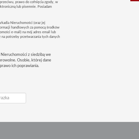
sprzeciwu, prawo do cofnięcia zgody, w
troniczną lub pisemnie. Posiadam
rkadia Nieruchomości (oraz jej
formacji handlowych za pomocą środków
omości e-mail) na mój adres email lub
 na potrzeby przetwarzania tych danych
 Nieruchomości z siedzibą we
browolne. Osobie, której dane
prawo ich poprawiania.