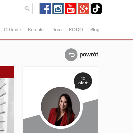
O firmie
Kontakt
Dron
RODO
Blog
powrót
40
ofert