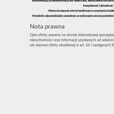
dokumentacji przedstawionej przez właściciela. Jednocześnie nie bier
kompletność i aktualność.
Oferta nie stanowi oferty handlowej w rozumieniu kodeksu
Pośrednik odpowiedzialny zawodowo za wykonanie umowy pośrednic
Nota prawna
Opis oferty zawarty na stronie internetowej sporządza
nieruchomości oraz informacji uzyskanych od właścicie
nie stanowi oferty określonej w art. 66 i następnych K