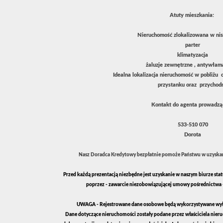
Atuty mieszkania:
Nieruchomość zlokalizowana w nis
parter
klimatyzacja
żaluzje zewnętrzne , antywła
Idealna lokalizacja nieruchomość w pobliżu
przystanku oraz przychodn
Kontakt do agenta prowadzą
533-510 070
Dorota
Nasz Doradca Kredytowy bezpłatnie pomoże Państwu w uzyskan
Przed każdą prezentacją niezbędne jest uzyskanie w naszym biurze stat
poprzez - zawarcie niezobowiązującej umowy pośrednictwa 
UWAGA - Rejestrowane dane osobowe będą wykorzystywane wyłą
Dane dotyczące nieruchomości zostały podane przez właściciela nier