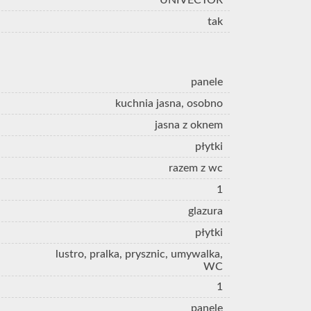
UNIVECTOR
tak
panele
kuchnia jasna, osobno
jasna z oknem
płytki
razem z wc
1
glazura
płytki
lustro, pralka, prysznic, umywalka,
WC
1
panele