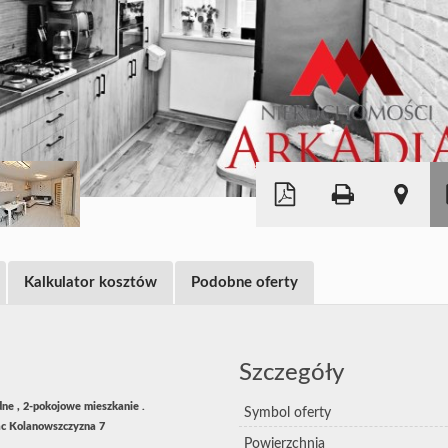
|
©
Leaflet
OpenStreetMap
Kalkulator kosztów
Podobne oferty
Szczegóły
dne , 2-pokojowe mieszkanie .
Symbol oferty
lac Kolanowszczyzna 7
Powierzchnia