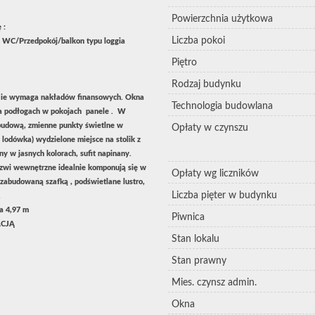
Powierzchnia użytkowa
 :
Liczba pokoi
 z WC/Przedpokój/balkon typu loggia
Piętro
Rodzaj budynku
Nie wymaga nakładów finansowych. Okna
Technologia budowlana
a podłogach w pokojach panele . W
budową, zmienne punkty świetlne w
Opłaty w czynszu
 lodówka) wydzielone miejsce na stolik z
ny w jasnych kolorach, sufit napinany.
rzwi wewnętrzne idealnie komponują się w
Opłaty wg liczników
 zabudowaną szafką , podświetlane lustro,
Liczba pięter w budynku
.
a 4,97 m
Piwnica
ACJĄ
Stan lokalu
Stan prawny
Mies. czynsz admin.
Okna