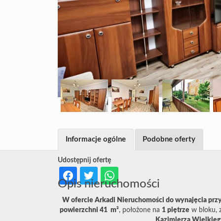
Informacje ogólne
Podobne oferty
Udostępnij ofertę
Opis nieruchomości
W ofercie Arkadi Nieruchomości do wynajęcia prz
powierzchni 41 m²
, położone na
1
piętrze
w bloku, 
Kazimierza Wielkie