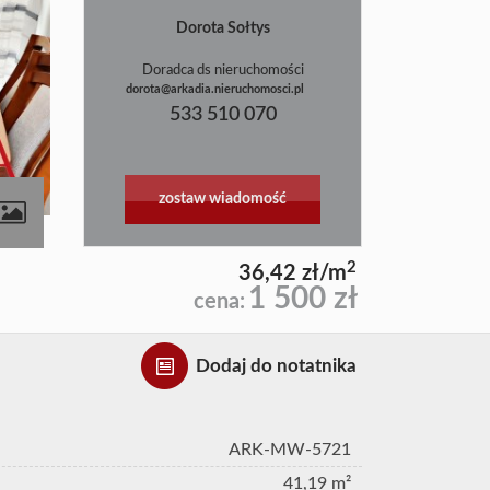
Dorota Sołtys
Doradca ds nieruchomości
dorota@arkadia.nieruchomosci.pl
533 510 070
zostaw wiadomość
contributors
2
36,42 zł/m
1 500 zł
cena:
Dodaj do notatnika
ARK-MW-5721
41,19 m²