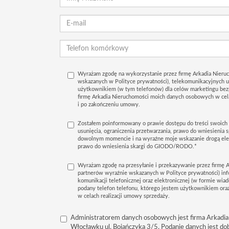
Wyrażam zgodę na wykorzystanie przez firmę Arkadia Nieruc
wskazanych w Polityce prywatności), telekomunikacyjnych 
użytkownikiem (w tym telefonów) dla celów marketingu bez
firmę Arkadia Nieruchomości moich danych osobowych w ce
i po zakończeniu umowy.
Zostałem poinformowany o prawie dostępu do treści swoich 
usunięcia, ograniczenia przetwarzania, prawo do wniesienia 
dowolnym momencie i na wyraźne moje wskazanie drogą elek
prawo do wniesienia skargi do GIODO/RODO.*
Wyrażam zgodę na przesyłanie i przekazywanie przez firmę A
partnerów wyraźnie wskazanych w Polityce prywatności) in
komunikacji telefonicznej oraz elektronicznej (w formie wiad
podany telefon telefonu, którego jestem użytkownikiem oraz
w celach realizacji umowy sprzedaży.
Administratorem danych osobowych jest firma Arkadia
Włocławku ul. Bojańczyka 3/5. Podanie danych jest do