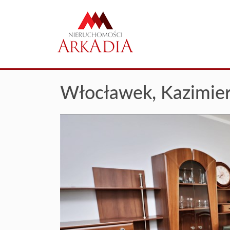
Włocławek,
Kazimie
+
−