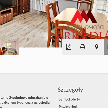
|
©
Leaflet
OpenStreetMap
Szczegóły
ytulne 2-pokojowe mieszkanie o
Symbol oferty
z balkonem typu loggia na
osiedlu
Powierzchnia
go
.