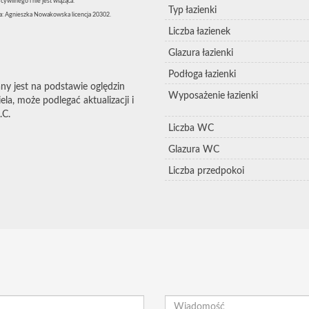
ywilnego i nie jest wiążąca.
Typ łazienki
: Agnieszka Nowakowska licencja 20302.
Liczba łazienek
Glazura łazienki
Podłoga łazienki
ny jest na podstawie oględzin
Wyposażenie łazienki
la, może podlegać aktualizacji i
.C.
Liczba WC
Glazura WC
Liczba przedpokoi