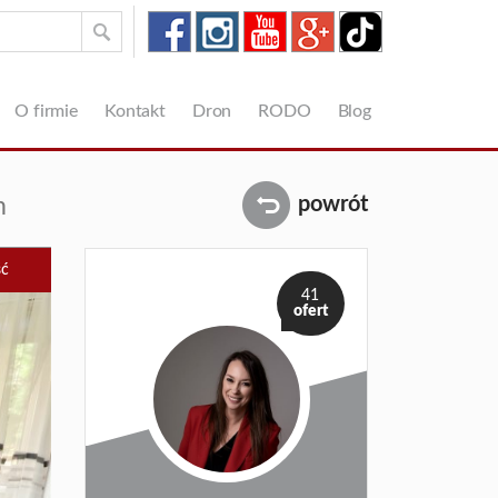
O firmie
Kontakt
Dron
RODO
Blog
m
powrót
ść
41
ofert