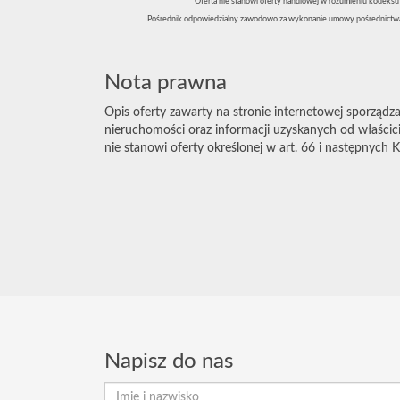
Oferta nie stanowi oferty handlowej w rozumieniu kodeksu c
Pośrednik odpowiedzialny zawodowo za wykonanie umowy pośrednictwa
Nota prawna
Opis oferty zawarty na stronie internetowej sporządza
nieruchomości oraz informacji uzyskanych od właścicie
nie stanowi oferty określonej w art. 66 i następnych K
Napisz do nas