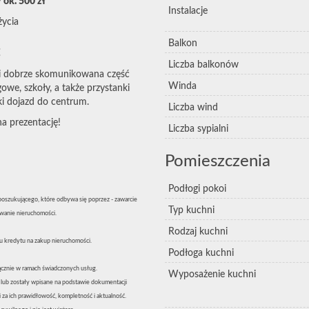
 ok. 500 zł
Instalacje
ycia
Balkon
:
Liczba balkonów
a i dobrze skomunikowana część
Winda
owe, szkoły, a także przystanki
ki dojazd do centrum.
Liczba wind
na prezentację!
Liczba sypialni
Pomieszczenia
Podłogi pokoi
 poszukującego, które odbywa się poprzez - zawarcie
Typ kuchni
wanie nieruchomości.
Rodzaj kuchni
 kredytu na zakup nieruchomości.
Podłoga kuchni
znie w ramach świadczonych usług.
Wyposażenie kuchni
 lub zostały wpisane na podstawie dokumentacji
 za ich prawidłowość, kompletność i aktualność.