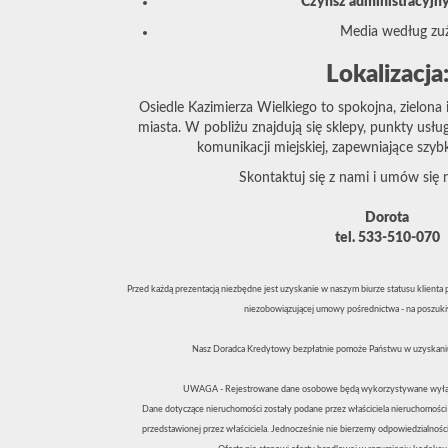
Czynsz administracyjny
Media według zuż
Lokalizacja
Osiedle Kazimierza Wielkiego to spokojna, zielon
miasta. W pobliżu znajdują się sklepy, punkty usług
komunikacji miejskiej, zapewniające szyb
Skontaktuj się z nami i umów się 
Dorota
tel. 533-510-070
Przed każdą prezentacją niezbędne jest uzyskanie w naszym biurze statusu klienta
niezobowiązującej umowy pośrednictwa - na poszuki
Nasz Doradca Kredytowy bezpłatnie pomoże Państwu w uzyskaniu
UWAGA - Rejestrowane dane osobowe będą wykorzystywane wyłąc
Dane dotyczące nieruchomości zostały podane przez właściciela nieruchomości
przedstawionej przez właściciela. Jednocześnie nie bierzemy odpowiedzialności