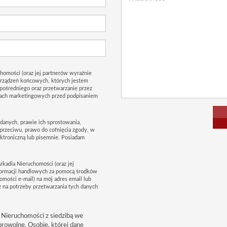
homości (oraz jej partnerów wyraźnie
urządzeń końcowych, których jestem
pośredniego oraz przetwarzanie przez
lach marketingowych przed podpisaniem
danych, prawie ich sprostowania,
sprzeciwu, prawo do cofnięcia zgody, w
troniczną lub pisemnie. Posiadam
rkadia Nieruchomości (oraz jej
formacji handlowych za pomocą środków
omości e-mail) na mój adres email lub
 na potrzeby przetwarzania tych danych
 Nieruchomości z siedzibą we
browolne. Osobie, której dane