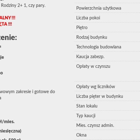
, Rodziny 2+ 1, czy pary.
Powierzchnia użytkowa
NY !!!
Liczba pokoi
A !!!
Piętro
enie:
Rodzaj budynku
Technologia budowlana
²
Kaucja zabezp.
je
Opłaty w czynszu
no
Opłaty wg liczników
wowym zakresie i gotowe do
Liczba pięter w budynku
a
Stan lokalu
Typ kaucji
ł/mies.
Mies. czynsz admin.
miesięczna)
Okna