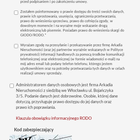
przed podpisaniem i po zakończeniu umowy.
Zostałem poinformowany o prawie dostępu do treści swoich danych,
prawie ich sprostowania, usunięcia, ograniczenia przetwarzania,
prawo do wniesienia sprzeciwu, prawo do cofnięcia zgody, w
dowolnym momencie i na wyraźne moje wskazanie drogą
elektroniczną lub pisemnie. Posiadam prawo do wniesienia skargi do
GIODO/RODO.*
Wyrażam zgodę na przesyłanie i przekazywanie przez firmę Arkadia
Nieruchomości (oraz jej partnerów wyraźnie wskazanych w Polityce
prywatności) informacji handlowych za pomocą środków komunikacji
telefonicznej oraz elektronicznej (w formie wiadomości e-mail) na
mój adres email lub podany telefon telefonu, którego jestem
użytkownikiem oraz na potrzeby przetwarzania tych danych w celach
realizacji umowy sprzedaży.
Administratorem danych osobowych jest firma Arkadia
Nieruchomości z siedzibą we Włocławku ul. Bojańczyka
3/5. Podanie danych jest dobrowolne. Osobie, której dane
dotyczą, przysługuje prawo dostępu do jej danych oraz
prawo ich poprawiania.
Klauzula obowiązku informacyjnego RODO
Kod zabezpieczający