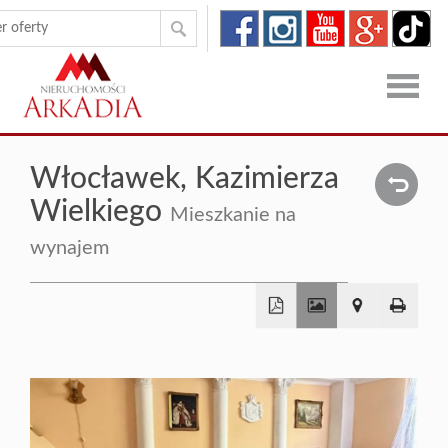
Strona
Włocławek,
Kazimierza
główna
Oferty
Wielkiego
Mieszkanie na
Zgłoszen
wynajem
O
firmie
Kontakt
+
−
Dron
RODO