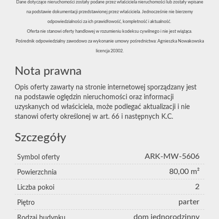
Dane dotyczące nieruchomości zostały podane przez właściciela nieruchomości lub zostały wpisane
na podstawie dokumentacji przedstawionej przez właściciela. Jednocześnie nie bierzemy
odpowiedzialności za ich prawidłowość, kompletność i aktualność.
Oferta nie stanowi oferty handlowej w rozumieniu kodeksu cywilnego i nie jest wiążąca.
Pośrednik odpowiedzialny zawodowo za wykonanie umowy pośrednictwa: Agnieszka Nowakowska
licencja 20302.
Nota prawna
Opis oferty zawarty na stronie internetowej sporządzany jest
na podstawie oględzin nieruchomości oraz informacji
uzyskanych od właściciela, może podlegać aktualizacji i nie
stanowi oferty określonej w art. 66 i następnych K.C.
Szczegóły
ARK-MW-5606
Symbol oferty
80,00 m²
Powierzchnia
2
Liczba pokoi
parter
Piętro
dom jednorodzinny
Rodzaj budynku