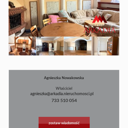
Blog
Agnieszka Nowakowska
|
©
contributors
Leaflet
OpenStreetMap
Właściciel
agnieszka@arkadia.nieruchomosci.pl
733 510 054
zostaw wiadomość