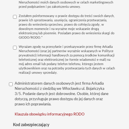
Nieruchomości moich danych osobowych w celach marketingowych
przed podpisaniem i po zakończeniu umowy.
Zostałem poinformowany o prawie dostępu do treści swoich danych,
prawie ich sprostowania, usunięcia, ograniczenia przetwarzania,
prawo do wniesienia sprzeciwu, prawo do cofnięcia zgody, w
dowolnym momencie i na wyraźne moje wskazanie drogą
elektroniczną lub pisemnie. Posiadam prawo do wniesienia skargi do
GIODO/RODO.*
Wyrażam zgodę na przesyłanie i przekazywanie przez firmę Arkadia
Nieruchomości (oraz jej partnerów wyraźnie wskazanych w Polityce
prywatności) informacji handlowych za pomocą środków komunikacji
telefonicznej oraz elektronicznej (w formie wiadomości e-mail) na
mój adres email lub podany telefon telefonu, którego jestem
użytkownikiem oraz na potrzeby przetwarzania tych danych w celach
realizacji umowy sprzedaży.
Administratorem danych osobowych jest firma Arkadia
Nieruchomości z siedzibą we Włocławku ul. Bojańczyka
3/5. Podanie danych jest dobrowolne. Osobie, której dane
dotyczą, przysługuje prawo dostępu do jej danych oraz
prawo ich poprawiania.
Klauzula obowiązku informacyjnego RODO
Kod zabezpieczający