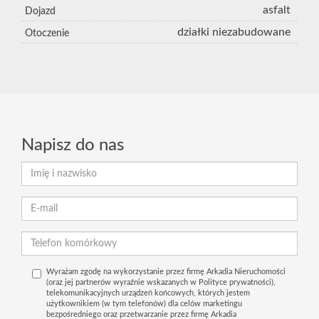
asfalt
Dojazd
działki niezabudowane
Otoczenie
Napisz do nas
Wyrażam zgodę na wykorzystanie przez firmę Arkadia Nieruchomości
(oraz jej partnerów wyraźnie wskazanych w Polityce prywatności),
telekomunikacyjnych urządzeń końcowych, których jestem
użytkownikiem (w tym telefonów) dla celów marketingu
bezpośredniego oraz przetwarzanie przez firmę Arkadia