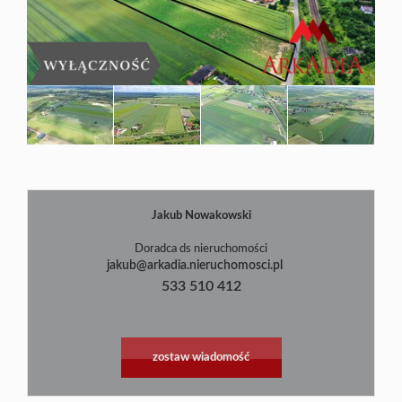
Blog
Jakub Nowakowski
Doradca ds nieruchomości
jakub@arkadia.nieruchomosci.pl
533 510 412
zostaw wiadomość