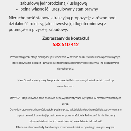
zabudowę jednorodzinną / usługową
pełna własność i uregulowany stan prawny
Nieruchomość stanowi atrakcyjną propozycję zarówno pod
działalność rolniczą, jak i inwestycję długoterminową z
potencjałem przyszłej zabudowy.
Zapraszamy do kontaktu!
533 510 412
Przed każdą prezentacją niezbędne jest uzyskanie w naszym biurze statusu klienta poszukującego,
które odbywa się poprzez - zawarcie niezobowiązującej umowy pośrednictwa - na poszukiwanie
nieruchomości.
Nasz Doradca Kredytowy bezpłatnie pomoże Państwu w uzyskaniu kredytu na zakup
nieruchomości.
UWAGA - Rejestrowane dane osobowe będą wykorzystywane wyłącznie w ramach świadczonych
usług.
Dane dotyczące nieruchomości zostały podane przez właściciela nieruchomości lub zostały wpisane
na podstawie dokumentacji przedstawionej przez właściciela. Jednocześnie nie bierzemy
odpowiedzialności za ich prawidłowość, kompletność i aktualność.
Oferta nie stanowi oferty handlowej w rozumieniu kodeksu cywilnego i nie jest wiążąca.