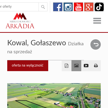
Strona
Kowal,
Gołaszewo
Działka
główna
Oferty
na sprzedaż
Zgłoszen
oferta na wyłączność
O
firmie
Kontakt
Dron
RODO