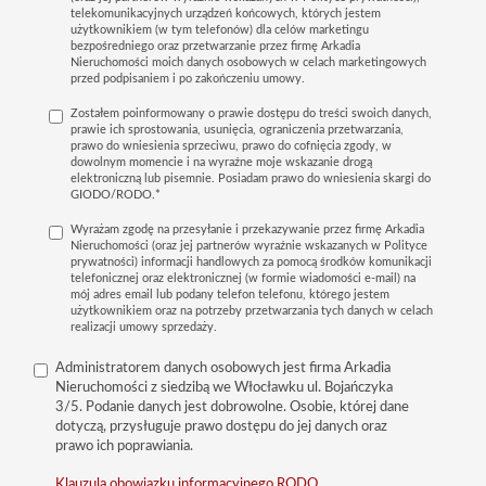
telekomunikacyjnych urządzeń końcowych, których jestem
użytkownikiem (w tym telefonów) dla celów marketingu
bezpośredniego oraz przetwarzanie przez firmę Arkadia
Nieruchomości moich danych osobowych w celach marketingowych
przed podpisaniem i po zakończeniu umowy.
Zostałem poinformowany o prawie dostępu do treści swoich danych,
prawie ich sprostowania, usunięcia, ograniczenia przetwarzania,
prawo do wniesienia sprzeciwu, prawo do cofnięcia zgody, w
dowolnym momencie i na wyraźne moje wskazanie drogą
elektroniczną lub pisemnie. Posiadam prawo do wniesienia skargi do
GIODO/RODO.*
Wyrażam zgodę na przesyłanie i przekazywanie przez firmę Arkadia
Nieruchomości (oraz jej partnerów wyraźnie wskazanych w Polityce
prywatności) informacji handlowych za pomocą środków komunikacji
telefonicznej oraz elektronicznej (w formie wiadomości e-mail) na
mój adres email lub podany telefon telefonu, którego jestem
użytkownikiem oraz na potrzeby przetwarzania tych danych w celach
realizacji umowy sprzedaży.
Administratorem danych osobowych jest firma Arkadia
Nieruchomości z siedzibą we Włocławku ul. Bojańczyka
3/5. Podanie danych jest dobrowolne. Osobie, której dane
dotyczą, przysługuje prawo dostępu do jej danych oraz
prawo ich poprawiania.
Klauzula obowiązku informacyjnego RODO