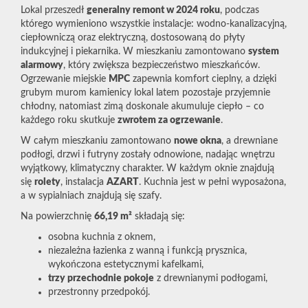
Lokal przeszedł
generalny remont w 2024 roku
, podczas
którego wymieniono wszystkie instalacje: wodno-kanalizacyjną,
ciepłowniczą oraz elektryczną, dostosowaną do płyty
indukcyjnej i piekarnika. W mieszkaniu zamontowano
system
alarmowy
, który zwiększa bezpieczeństwo mieszkańców.
Ogrzewanie miejskie
MPC
zapewnia komfort cieplny, a dzięki
grubym murom kamienicy lokal latem pozostaje przyjemnie
chłodny, natomiast zimą doskonale akumuluje ciepło – co
każdego roku skutkuje
zwrotem za ogrzewanie
.
W całym mieszkaniu zamontowano
nowe okna
, a drewniane
podłogi, drzwi i futryny zostały odnowione, nadając wnętrzu
wyjątkowy, klimatyczny charakter. W każdym oknie znajdują
się
rolety
, instalacja
AZART
. Kuchnia jest w pełni wyposażona,
a w sypialniach znajdują się szafy.
Na powierzchnię
66,19 m²
składają się:
osobna kuchnia z oknem,
niezależna łazienka z wanną i funkcją prysznica,
wykończona estetycznymi kafelkami,
trzy przechodnie pokoje
z drewnianymi podłogami,
przestronny przedpokój.