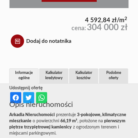
2
4 592,84 zł/m
304 000 zł
cena:
Dodaj do notatnika
Informacje
Kalkulator
Kalkulator
Podobne
ogólne
kredytowy
kosztów
oferty
Udostępnij ofertę
Opis nieruchomości
Arkadia Nieruchomości
prezentuje
3-pokojowe, klimatyczne
mieszkanie
o powierzchni
66,19 m²
, położone na
pierwszym
piętrze trzy­piętrowej kamienicy
z ogrodzonym terenem i
miejscami parkingowymi.