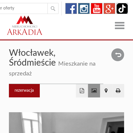
Strona
Włocławek,
główna
Oferty
Śródmieście
Mieszkanie na
Zgłoszen
sprzedaż
O
rezerwacja
firmie
Kontakt
+
−
Dron
RODO