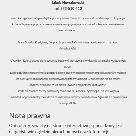
Jakub Nowakowski
tel. 533-510-412
Przed każdą prezentacją niezbędne jest uzyskanie w naszym biurze statusu klienta poszukującego,
które odbywa się poprzez - zawarcie niezobowiązującej umowy pośrednictwa - na poszukiwanie
nieruchomości.
Nasz Doradca Kredytowy bezpłatnie pomoże Państwu w uzyskaniu kredytu na zakup
nieruchomości.
UWAGA - Rejestrowane dane osobowe będą wykorzystywane wyłącznie w ramach świadczonych
usług.
Dane dotyczące nieruchomości zostały podane przez właściciela nieruchomości lub zostały wpisane
na podstawie dokumentacji przedstawionej przez właściciela. Jednocześnie nie bierzemy
odpowiedzialności za ich prawidłowość, kompletność i aktualność.
Oferta nie stanowi oferty handlowej w rozumieniu kodeksu cywilnego i nie jest wiążąca.
Pośrednik odpowiedzialny zawodowo za wykonanie umowy pośrednictwa: Agnieszka Nowakowska
licencja 20302.
Nota prawna
Opis oferty zawarty na stronie internetowej sporządzany jest
na podstawie oględzin nieruchomości oraz informacji