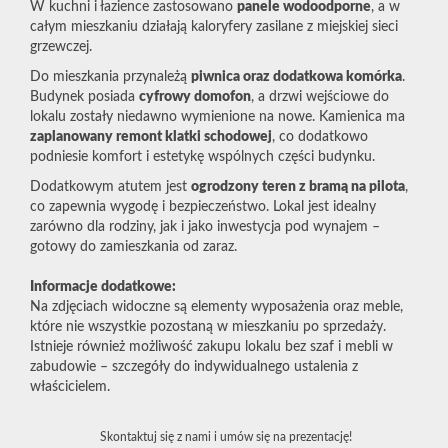
W kuchni i łazience zastosowano
panele wodoodporne
, a w
całym mieszkaniu działają kaloryfery zasilane z miejskiej sieci
grzewczej.
Do mieszkania przynależą
piwnica oraz dodatkowa komórka
.
Budynek posiada
cyfrowy domofon
, a drzwi wejściowe do
lokalu zostały niedawno wymienione na nowe. Kamienica ma
zaplanowany remont klatki schodowej
, co dodatkowo
podniesie komfort i estetykę wspólnych części budynku.
Dodatkowym atutem jest
ogrodzony teren z bramą na pilota
,
co zapewnia wygodę i bezpieczeństwo. Lokal jest idealny
zarówno dla rodziny, jak i jako inwestycja pod wynajem –
gotowy do zamieszkania od zaraz.
Informacje dodatkowe:
Na zdjęciach widoczne są elementy wyposażenia oraz meble,
które nie wszystkie pozostaną w mieszkaniu po sprzedaży.
Istnieje również możliwość zakupu lokalu bez szaf i mebli w
zabudowie – szczegóły do indywidualnego ustalenia z
właścicielem.
Skontaktuj się z nami i umów się na prezentację!