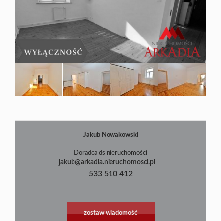
Blog
Jakub Nowakowski
|
©
contributors
Leaflet
OpenStreetMap
Doradca ds nieruchomości
jakub@arkadia.nieruchomosci.pl
533 510 412
zostaw wiadomość